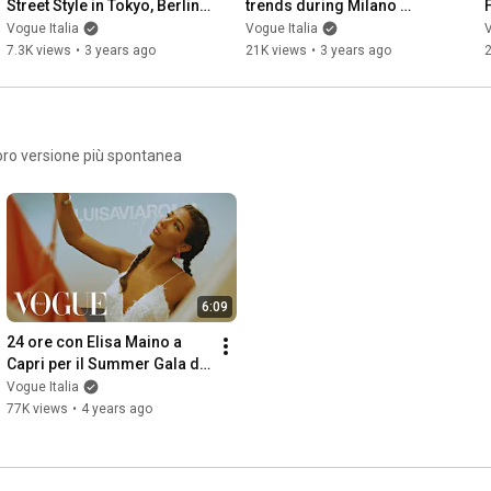
Street Style in Tokyo, Berlin, 
trends during Milano 
Paris, Mexico City & Milan | 
Fashion Week? | Vogue 
S
Vogue Italia
Vogue Italia
V
Vogue Italia
Italia
7.3K views
•
3 years ago
21K views
•
3 years ago
loro versione più spontanea
6:09
24 ore con Elisa Maino a 
Capri per il Summer Gala di 
LuisaViaRoma x Unicef | 
Vogue Italia
Vogue Italia
77K views
•
4 years ago