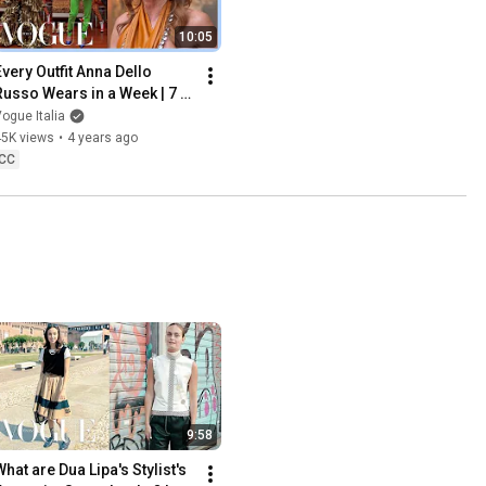
10:05
Every Outfit Anna Dello 
Russo Wears in a Week | 7 
Days, 7 Looks | Vogue Italia
ogue Italia
45K views
•
4 years ago
CC
9:58
hat are Dua Lipa's Stylist's 