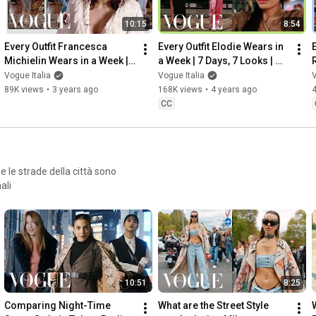
10:15
8:54
Every Outfit Francesca 
Every Outfit Elodie Wears in 
Michielin Wears in a Week | 
a Week | 7 Days, 7 Looks | 
7 Days, 7 Looks | Vogue 
Vogue Italia
Vogue Italia
Vogue Italia
V
Italia
89K views
•
3 years ago
168K views
•
4 years ago
CC
ue le strade della città sono
ali
10:51
8:25
Comparing Night-Time 
What are the Street Style 
W