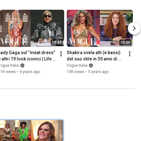
19:45
10:05
Lady Gaga sul “meat dress” 
Shakira svela alti (e bassi) 
 altri 19 look iconici | Life in 
del suo stile in 30 anni di 
Looks | Vogue Italia
carriera | Life in Looks | 
ogue Italia
Vogue Italia
Vogue Italia
11K views
•
4 years ago
10K views
•
5 years ago