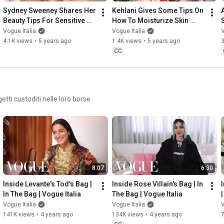
Talent Video Manager: Vrishabha Sharma

Sydney Sweeney Shares Her 
Kehlani Gives Some Tips On 
Head of Video: Iacopo Caravaggi

Beauty Tips For Sensitive 
How To Moisturize Skin 
Skins | Beauty Secrets | 
When It's dry | Beauty 
Vogue Italia
Vogue Italia
V
#AnnaPepe
#VogueItalia
Vogue Italia
Secrets | Vogue Italia
4.1K views
•
5 years ago
1.4K views
•
5 years ago
CC
Iscriviti al canale ►► 
https://www.youtube.com/c/vogueitalia...
Il mondo di Vogue Italia:

Web: 
https://www.vogue.it
Facebook: 
https://www.facebook.com/vogueItalia
tti custoditi nelle loro borse
Instagram: 
https://www.instagram.com/vogueitalia
TikTok: 
https://www.tiktok.com/@vogueitalia
Twitter: 
https://www.twitter.com/vogue_italia
Pinterest: 
https://www.pinterest.com/vogueitalia
8:07
6:30
Inside Levante's Tod's Bag | 
Inside Rose Villain's Bag | In 
In The Bag | Vogue Italia
The Bag | Vogue Italia
Vogue Italia
Vogue Italia
V
141K views
•
4 years ago
134K views
•
4 years ago