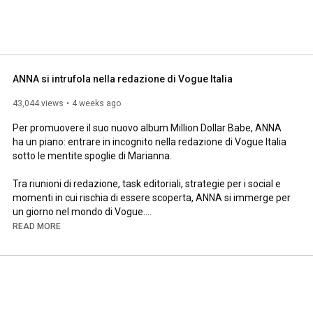
ANNA si intrufola nella redazione di Vogue Italia
43,044 views
4 weeks ago
Per promuovere il suo nuovo album Million Dollar Babe, ANNA 
ha un piano: entrare in incognito nella redazione di Vogue Italia 
sotto le mentite spoglie di Marianna.

Tra riunioni di redazione, task editoriali, strategie per i social e 
momenti in cui rischia di essere scoperta, ANNA si immerge per 
un giorno nel mondo di Vogue.

READ MORE
Dalla sua passione per il beauty ai piccoli incarichi di ogni giorno, 
fino a un'idea inaspettata per promuovere il suo nuovo disco, 
riuscirà a portare a termine la sua missione senza svelare la 
propria identità?

Guarda il video completo per scoprire cosa succede quando 