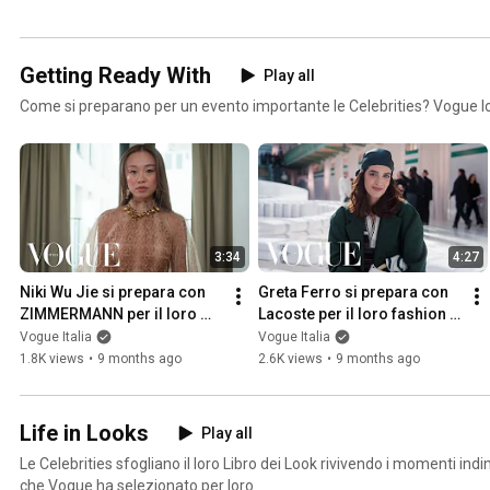
Getting Ready With
Play all
Come si preparano per un evento importante le Celebrities? Vogue lo
3:34
4:27
Niki Wu Jie si prepara con 
Greta Ferro si prepara con 
ZIMMERMANN per il loro 
Lacoste per il loro fashion 
fashion show a Parigi | 
show a Parigi | Vogue Italia
Vogue Italia
Vogue Italia
Vogue Italia
1.8K views
•
9 months ago
2.6K views
•
9 months ago
Life in Looks
Play all
Le Celebrities sfogliano il loro Libro dei Look rivivendo i momenti indim
che Vogue ha selezionato per loro