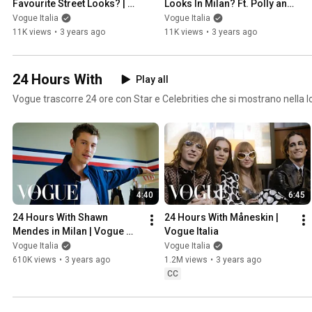
Favourite Street Looks? | 
Looks In Milan? Ft. Polly and 
Street Style | Vogue Italia
Pamy
Vogue Italia
Vogue Italia
11K views
•
3 years ago
11K views
•
3 years ago
24 Hours With
Play all
Vogue trascorre 24 ore con Star e Celebrities che si mostrano nella 
4:40
6:45
24 Hours With Shawn 
24 Hours With Måneskin | 
Mendes in Milan | Vogue 
Vogue Italia
Italia
Vogue Italia
Vogue Italia
610K views
•
3 years ago
1.2M views
•
3 years ago
CC