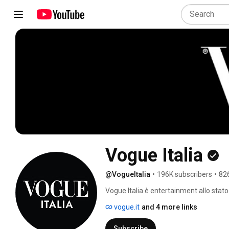
Vogue Italia
@VogueItalia
•
196K subscribers
•
82
Vogue Italia è entertainment allo stato
contenuti inediti pensati per gli appassi
vogue.it
and 4 more links
Subscribe