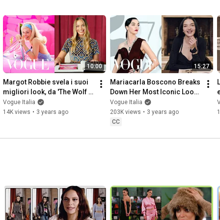
10:00
15:27
Margot Robbie svela i suoi 
Mariacarla Boscono Breaks 
migliori look, da 'The Wolf 
Down Her Most Iconic Looks 
e
of Wall Street' a 'Barbie' | 
from 1997 to Today | Vogue 
Vogue Italia
Vogue Italia
V
Vogue Italia
Italia
14K views
•
3 years ago
203K views
•
3 years ago
CC