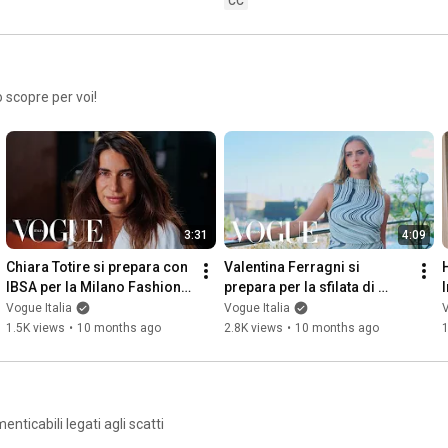
CC
 scopre per voi!
3:31
4:09
Chiara Totire si prepara con 
Valentina Ferragni si 
IBSA per la Milano Fashion 
prepara per la sfilata di 
Week | Getting Ready With | 
Desigual | Getting Ready 
Vogue Italia
Vogue Italia
V
Vogue Italia
With | Vogue Italia
1.5K views
•
10 months ago
2.8K views
•
10 months ago
enticabili legati agli scatti