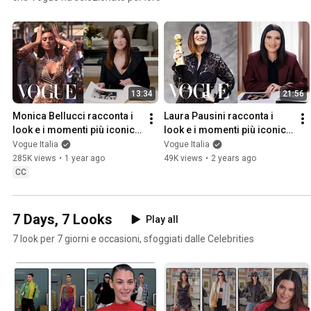
13:34
21:56
Monica Bellucci racconta i 
Laura Pausini racconta i 
look e i momenti più iconici 
look e i momenti più iconici 
della sua carriera | Vogue 
della sua carriera | Vogue 
Vogue Italia
Vogue Italia
Italia
Italia
285K views
•
1 year ago
49K views
•
2 years ago
CC
7 Days, 7 Looks
Play all
7 look per 7 giorni e occasioni, sfoggiati dalle Celebrities