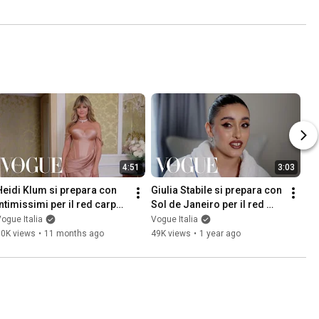
4:51
3:03
Heidi Klum si prepara con 
Giulia Stabile si prepara con 
Intimissimi per il red carpet 
Sol de Janeiro per il red 
della Mostra del Cinema di 
carpet di Cannes | Vogue 
ogue Italia
Vogue Italia
Venezia 2025
Italia
10K views
•
11 months ago
49K views
•
1 year ago