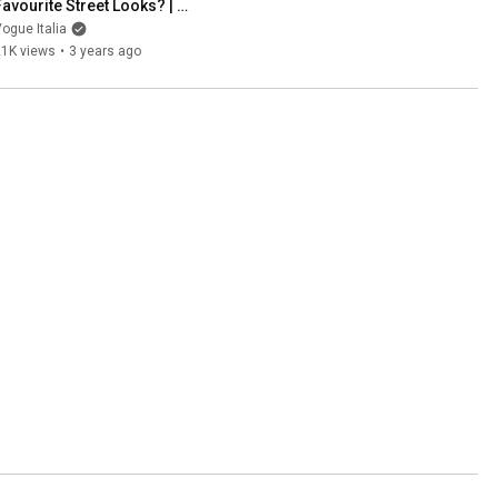
Favourite Street Looks? | 
treet Style | Vogue Italia
ogue Italia
21K views
•
3 years ago