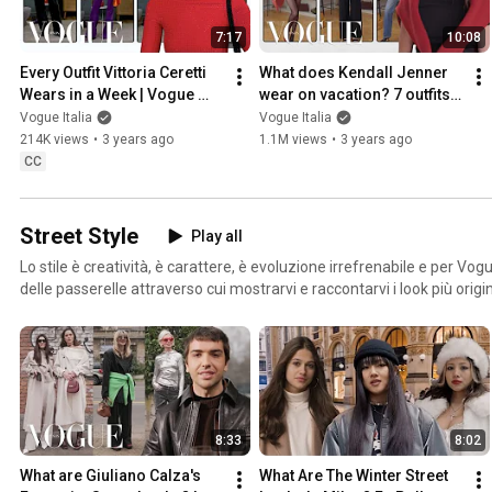
7:17
10:08
Every Outfit Vittoria Ceretti 
What does Kendall Jenner 
Wears in a Week | Vogue 
wear on vacation? 7 outfits 
Italia
for a trip to Italy | Vogue 
Vogue Italia
Vogue Italia
Italia
214K views
•
3 years ago
1.1M views
•
3 years ago
CC
Street Style
Play all
Lo stile è creatività, è carattere, è evoluzione irrefrenabile e per Vog
delle passerelle attraverso cui mostrarvi e raccontarvi i look più origin
8:33
8:02
What are Giuliano Calza's 
What Are The Winter Street 