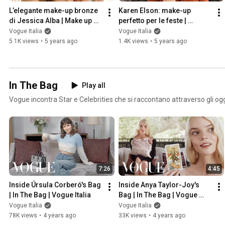
L’elegante make-up bronze 
Karen Elson: make-up 
di Jessica Alba | Make up 
perfetto per le feste | 
Tutorial | Vogue Italia
Makeup tutorials | Vogue
Vogue Italia
Vogue Italia
5.1K views
•
5 years ago
1.4K views
•
5 years ago
In The Bag
Play all
Vogue incontra Star e Celebrities che si raccontano attraverso gli ogge
7:26
4:45
Inside Úrsula Corberó's Bag 
Inside Anya Taylor-Joy's 
| In The Bag | Vogue Italia
Bag | In The Bag | Vogue 
Italia
Vogue Italia
Vogue Italia
78K views
•
4 years ago
33K views
•
4 years ago