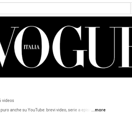
6 videos
 puro anche su YouTube: brevi video, serie a episodi e 
...more
onati di fashion, beauty e lifestyle. 