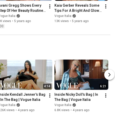
Avani Gregg Shows Every 
Kaia Gerber Reveals Some 
Step Of Her Beauty Routine | 
Tips For A Bright And Glowy 
Beauty Secrets | Vogue Italia
Make-Up | Beauty Secrets | 
ogue Italia
Vogue Italia
Vogue Italia
3K views
•
5 years ago
13K views
•
5 years ago
CC
4:14
6:21
Inside Kendall Jenner's Bag 
Inside Nicky Doll's Bag | In 
| In The Bag | Vogue Italia
The Bag | Vogue Italia
ogue Italia
Vogue Italia
726K views
•
4 years ago
6.8K views
•
4 years ago