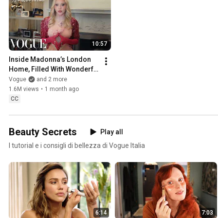
10:57
Inside Madonna’s London 
Home, Filled With Wonderful 
Objects | Vogue
Vogue
and 2 more
1.6M views
•
1 month ago
CC
Beauty Secrets
Play all
I tutorial e i consigli di bellezza di Vogue Italia
6:14
7:03