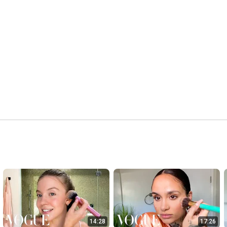
ANNA si infiltra nella redazione di Vogue Italia.

Leggi L'articolo di Vogue: 
https://bit.ly/anna-pepe-vogue-italia
Credits

Director: Daniele Anniverno

DOP: Antonio Rosata

Capera Operator: Riccardo Indelli 

Editor/Camera: Désirée Restuccia

Sound: Edoardo Ami

Gaffer: Alessandro Bressan

Scriptwriter: Claudio Sardone

Creative Producer: Francesco Felisatti

Set Designer: Fabio Ronzoni 

Hair Stylist: Alfredo Cesarano

Makeup Artist: Daniela Zeqo

Manicurist: Bianca Moldovan 

Stylist: Aurora Dolce

Stylist Assistant: Lea Fontanella

Production Manager: Tatiana Conter

Production Coordinator: Sofia Setti

Production Assistant: Sofia Melloni

14:28
17:26