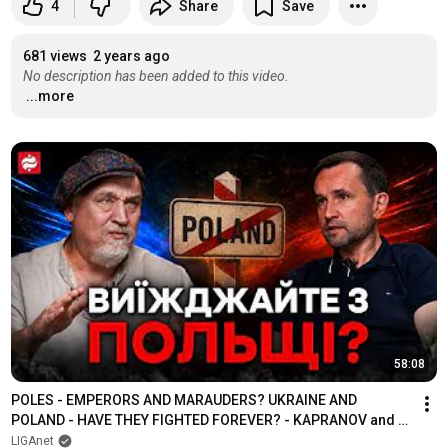
4
Share
Save
681 views
2 years ago
No description has been added to this video.
...more
58:08
POLES - EMPERORS AND MARAUDERS? UKRAINE AND 
POLAND - HAVE THEY FIGHTED FOREVER? - KAPRANOV and 
VY...
LIGAnet