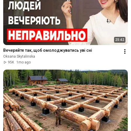
25:42
Вечеряйте так, щоб омолоджуватись уві сні
Oksana Skytalinska
95K
1mo ago