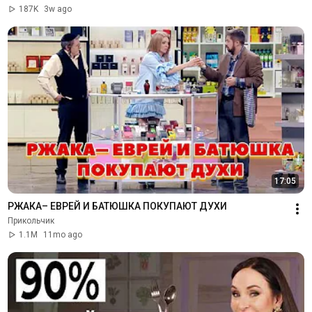
187K
3w ago
17:05
РЖАКА– ЕВРЕЙ И БАТЮШКА ПОКУПАЮТ ДУХИ
Прикольчик
1.1M
11mo ago