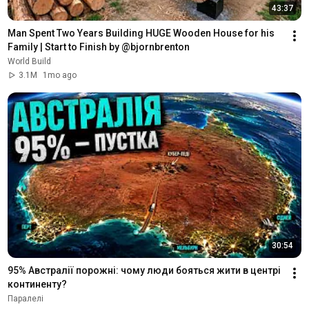
43:37
Man Spent Two Years Building HUGE Wooden House for his 
Family | Start to Finish by @bjornbrenton
World Build
3.1M
1mo ago
30:54
95% Австралії порожні: чому люди бояться жити в центрі 
континенту?
Паралелі