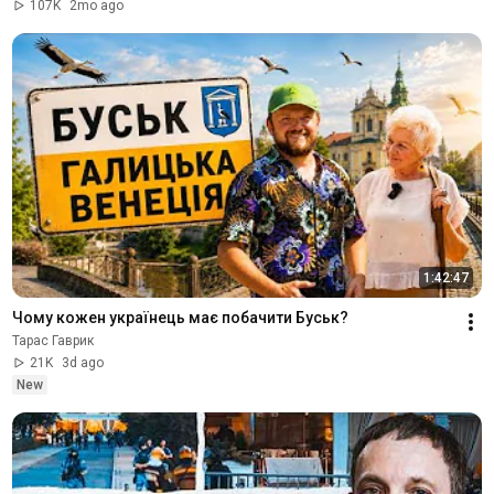
107K
2mo ago
1:42:47
Чому кожен українець має побачити Буськ?
Тарас Гаврик
21K
3d ago
New