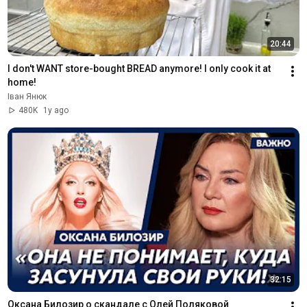
20:44
I don't WANT store-bought BREAD anymore! I only cook it at 
home!
Іван Янюк
480K
1y ago
32:15
Оксана Билозир о скандале с Олей Поляковой