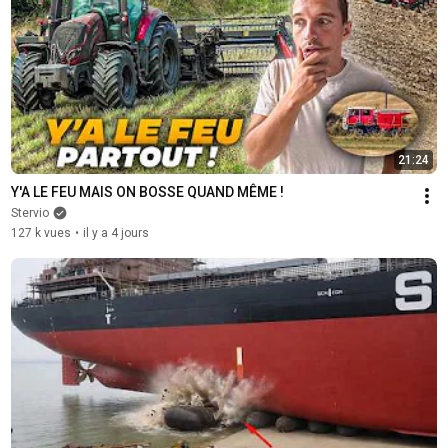
21:24
Y'A LE FEU MAIS ON BOSSE QUAND MÊME !
Stervio
127 k vues
•
il y a 4 jours