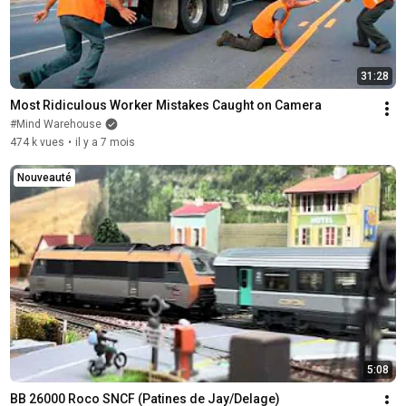
31:28
Most Ridiculous Worker Mistakes Caught on Camera
#Mind Warehouse
474 k vues
•
il y a 7 mois
Nouveauté
5:08
BB 26000 Roco SNCF (Patines de Jay/Delage)