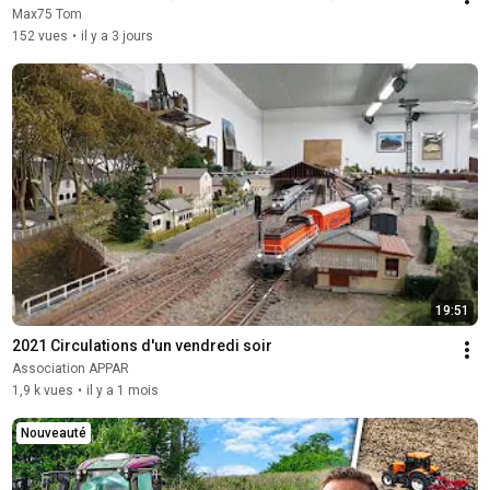
Max75 Tom
152 vues
•
il y a 3 jours
19:51
2021 Circulations d'un vendredi soir
Association APPAR
1,9 k vues
•
il y a 1 mois
Nouveauté