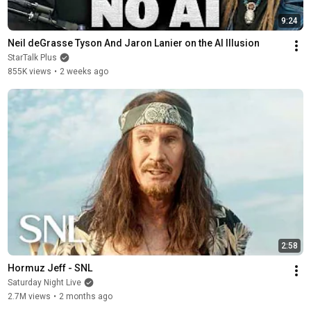
9:24
Neil deGrasse Tyson And Jaron Lanier on the AI Illusion
StarTalk Plus
855K views
•
2 weeks ago
2:58
Hormuz Jeff - SNL
Saturday Night Live
2.7M views
•
2 months ago