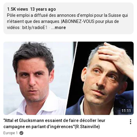
1.5K views
13 years ago
Pôle emploi a diffusé des annonces d'emploi pour la Suisse qui 
n'étaient que des arnaques. |ABONNEZ-VOUS pour plus de 
vidéos : bit.ly/radioE1 -
…
...more
11:11
"Attal et Glucksmann essaient de faire décoller leur 
campagne en parlant d’ingérences"(R.Stainville)
Europe 1