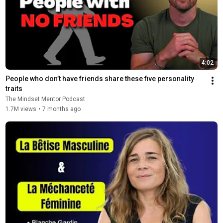
4:02
People who don’t have friends share these five personality 
traits
The Mindset Mentor Podcast
1.7M views
•
7 months ago