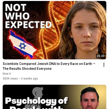
25:20
Scientists Compared Jewish DNA to Every Race on Earth — 
The Results Shocked Everyone
Now it
583K views
•
3 weeks ago