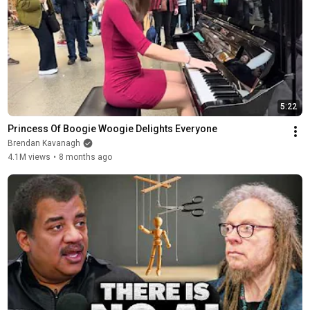
5:22
Princess Of Boogie Woogie Delights Everyone
Brendan Kavanagh
4.1M views
•
8 months ago