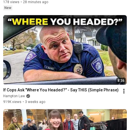
178 views
•
28 minutes ago
New
8:36
If Cops Ask "Where You Headed?" - Say THIS (Simple Phrase)
Hampton Law
919K views
•
3 weeks ago