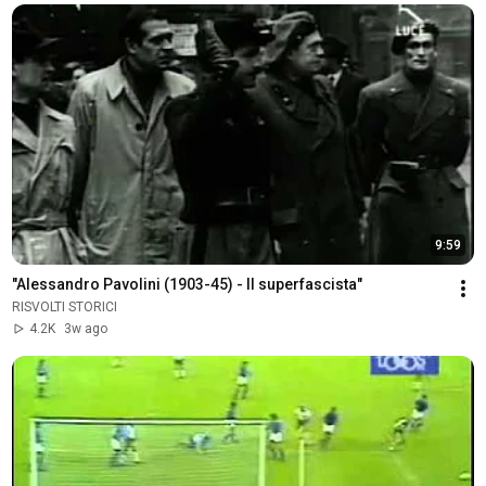
9:59
"Alessandro Pavolini (1903-45) - Il superfascista"
RISVOLTI STORICI
4.2K
3w ago