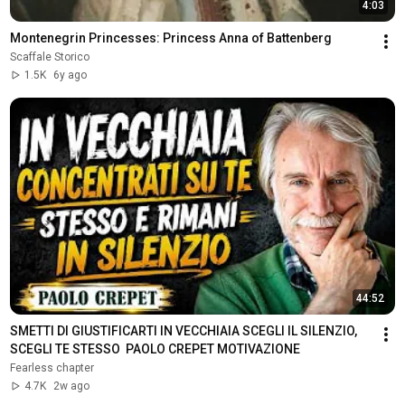
4:03
Montenegrin Princesses: Princess Anna of Battenberg
Scaffale Storico
1.5K
6y ago
44:52
SMETTI DI GIUSTIFICARTI IN VECCHIAIA SCEGLI IL SILENZIO, 
SCEGLI TE STESSO  PAOLO CREPET MOTIVAZIONE
Fearless chapter
4.7K
2w ago