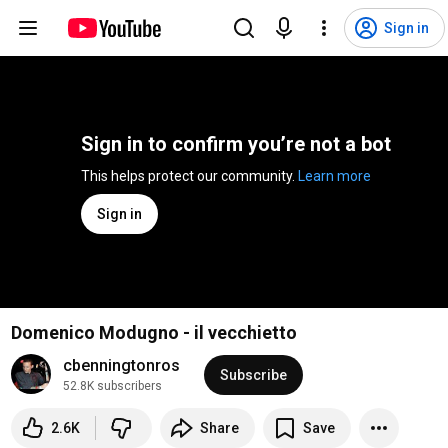
Sign in
Sign in to confirm you’re not a bot
This helps protect our community. 
Learn more
Sign in
Domenico Modugno - il vecchietto
cbenningtonros
Subscribe
52.8K subscribers
2.6K
Share
Save