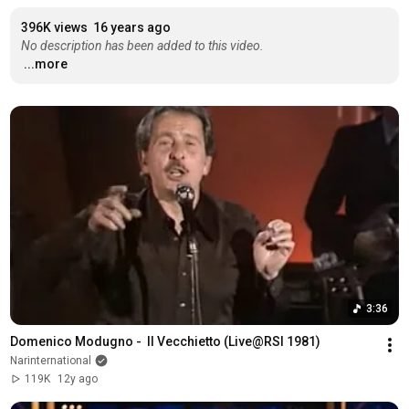
396K views
16 years ago
No description has been added to this video.
...more
3:36
Domenico Modugno -  Il Vecchietto (Live@RSI 1981)
Narinternational
119K
12y ago