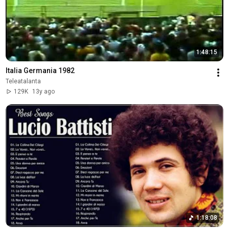
1:48:15
Italia Germania 1982
Teleatalanta
129K
13y ago
1:18:08