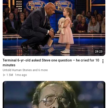
29:23
Terminal 6-yr-old asked Steve one question — he cried for 10 
minutes
Untold Human Stories and 6 more
1.5M
1mo ago