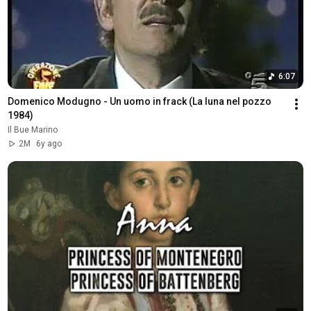
6:07
Domenico Modugno - Un uomo in frack (La luna nel pozzo 
1984)
Il Bue Marino
2M
6y ago