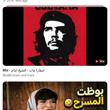
257K
9mo ago
Mix
Mix - جيفارا مات - الشيخ امام
Sheikh Imam and more