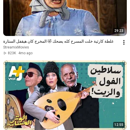
29:23
غلطة كارثية خلت المسرح كله يضحك 🤣 المخرج كان هيقفل الستارة
StreamixMovies
823K
4mo ago
12:55