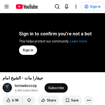
Sign in
Sign in to confirm you’re not a bot
This helps protect our community. 
Learn more
Sign in
جيفارا مات - الشيخ امام
tornadocccp
Subscribe
4.42K subscribers
6.9K
Share
Save