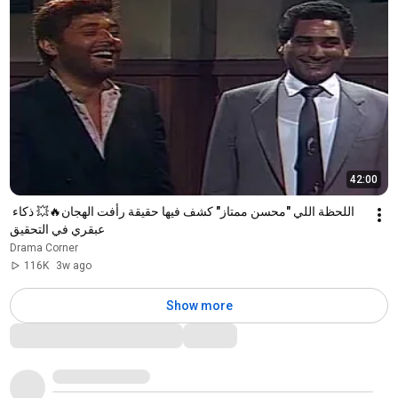
42:00
اللحظة اللي "محسن ممتاز" كشف فيها حقيقة رأفت الهجان🔥💥 ذكاء 
عبقري في التحقيق
Drama Corner
116K
3w ago
Show more
Comments