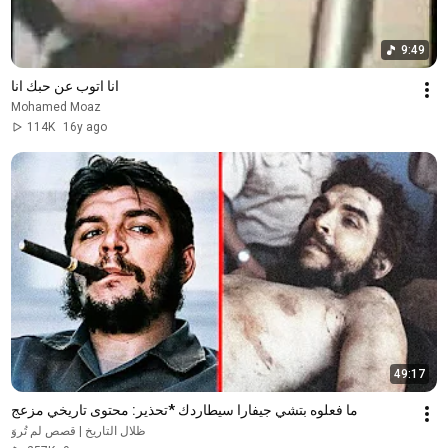
9:49
انا اتوب عن حبك انا
Mohamed Moaz
114K
16y ago
49:17
ما فعلوه بتشي جيفارا سيطاردك *تحذير: محتوى تاريخي مزعج
ظلال التاريخ | قصص لم تُروَ