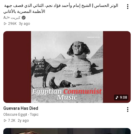
الوتر الحساس | الشيخ إمام وأحمد فؤاد نجم، الثنائي الذي قصف جبهة 
الأنظمة المصرية بالأغاني
AJ+ كبريت
296K
3y ago
9:08
Guevara Has Died
Obscure Egypt - Topic
7.2K
2y ago