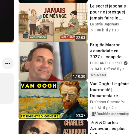
Le secret japonais 
pour ne (presque) 
jamais faire le 
ménage — 
Le Style Japonais
Commencez 
100 k
il y a 10 j
maintenant
22:03
Brigitte Macron 
« candidate en 
2027 » : coup de 
folie en direct !
FLORIAN PHILIPPOT
84 k
Diffusé il y a 18 h
Nouveau
1:10:20
Van Gogh : Le génie 
tourmenté | 
Documentaire 
biographique
Professor Graeme Yorston
1 M
il y a 2 a
Doublée automatique
53:27
🎶🎶🎶Charles 
Aznavour, les plus 