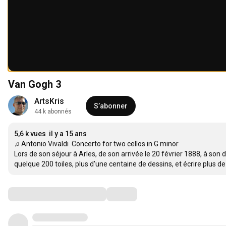
Van Gogh 3
ArtsKris
S’abonner
44 k abonnés
5,6 k vues
il y a 15 ans
♫ Antonio Vivaldi  Concerto for two cellos in G minor

Lors de son séjour à Arles, de son arrivée le 20 février 1888, à son 
quelque 200 toiles, plus d'une centaine de dessins, et écrire plus de 
Commentaires