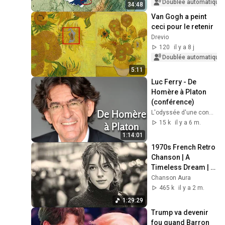
Doublée automatique
34:48
Van Gogh a peint 
ceci pour le retenir
Drevio
120
il y a 8 j
Doublée automatique
5:11
Luc Ferry - De 
Homère à Platon 
(conférence)
L'odyssée d'une conscience
15 k
il y a 6 m.
1:14:01
1970s French Retro 
Chanson | A 
Timeless Dream | 
Slow Cafe Moments 
Chanson Aura
(60s 70s 80s)
465 k
il y a 2 m.
1:29:29
Trump va devenir 
fou quand Barron 