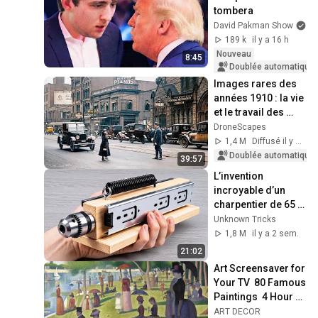
tombera
David Pakman Show
189 k
il y a 16 h
Nouveau
8:45
Images rares des 
années 1910 : la vie 
et le travail des 
Américains 
DroneScapes
ordinaires | Film 
1,4 M
Diffusé il y a 2 m.
d'archives r...
Doublée automatique
39:57
L’invention 
incroyable d’un 
charpentier de 65 
ans que des 
Unknown Tricks
milliards 
1,8 M
il y a 2 sem.
d’ingénieurs 
21:02
ignorent !
Art Screensaver for 
Your TV  80 Famous 
Paintings  4 Hour 
Classic Art 
ART DECOR