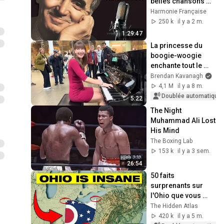
belles chansons 
d'une légende!
Harmonie Française
🎼🎼🎼
250 k
il y a 2 m.
1:29:47
La princesse du 
boogie-woogie 
enchante tout le 
monde
Brendan Kavanagh
4,1 M
il y a 8 m.
Doublée automatique
5:22
The Night 
Muhammad Ali Lost 
His Mind
The Boxing Lab
153 k
il y a 3 sem.
26:54
50 faits 
surprenants sur 
l'Ohio que vous 
ignoriez
The Hidden Atlas
420 k
il y a 5 m.