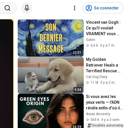
Se connecter
Vincent van Gogh : 
Ce qu'il voulait 
VRAIMENT vous 
dire
Galen
5,6 k
il y a 7 m.
22:51
My Golden 
Retriever Heals a 
Terrified Rescue 
Kitten in Just 3 
Cat Dog Diary
Meetings!
11 M
il y a 2 m.
6:04
Si vous avez les 
yeux verts — l'ADN 
révèle enfin d'où ils 
viennent vraiment
Asian Ancestry
565 k
il y a 3 sem.
Doublée automatique
24:59