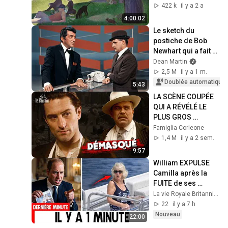
Slideshow 1080p
422 k
il y a 2 a
4:00:02
Le sketch du 
postiche de Bob 
Newhart qui a fait 
craquer Dean 
Dean Martin
Martin
2,5 M
il y a 1 m.
Doublée automatique
5:43
LA SCÈNE COUPÉE 
QUI A RÉVÉLÉ LE 
PLUS GROS 
MENSONGE DE DON 
Famiglia Corleone
FANUCCI — Le 
1,4 M
il y a 2 sem.
Parrain
9:57
William EXPULSE 
Camilla après la 
FUITE de ses 
photos sur un yacht 
La vie Royale Britannique
! — Ce qu’il a révélé 
22
il y a 7 h
a CHOQUÉ.
Nouveau
22:00