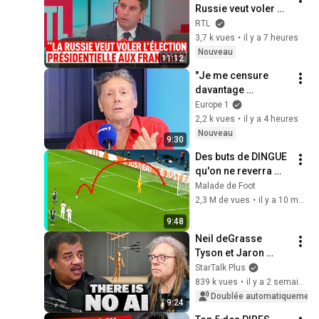
Russie veut voler 
l'élection 
RTL
présidentielle aux 
3,7 k vues
•
il y a 7 heures
Français"
Nouveau
11:12
"Je me censure 
davantage 
aujourd'hui parce 
Europe 1
que..." (Antoine de 
2,2 k vues
•
il y a 4 heures
Maximy, J'irai 
Nouveau
9:30
dormir chez vous)
Des buts de DINGUE 
qu'on ne reverra 
plus JAMAIS
Malade de Foot
2,3 M de vues
•
il y a 10 mois
9:48
Neil deGrasse 
Tyson et Jaron 
Lanier sur l'illusion 
StarTalk Plus
de l'IA
839 k vues
•
il y a 2 semaines
Doublée automatiquement
9:24