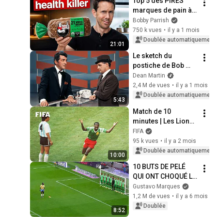
Top 5 des PIRES 
marques de pain à 
éviter
Bobby Parrish
750 k vues
•
il y a 1 mois
Doublée automatiquement
21:01
Le sketch du 
postiche de Bob 
Newhart qui a fait 
Dean Martin
craquer Dean Martin
2,4 M de vues
•
il y a 1 mois
Doublée automatiquement
5:43
Match de 10 
minutes | Les Lions 
rugissent et 
FIFA
surprennent 
95 k vues
•
il y a 2 mois
Maradona, 
Doublée automatiquement
10:00
l'Argentine
10 BUTS DE PELÉ 
QUI ONT CHOQUÉ LE 
MONDE
Gustavo Marques
1,2 M de vues
•
il y a 6 mois
Doublée
8:52