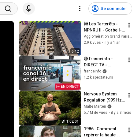
Se connecter
🚧 Les Tarterêts - 
NPNRU II - Corbeil-
Essonnes
Agglomération Grand Paris Sud
2,9 k vues
•
il y a 1 an
6:42
🔴​ franceinfo - 
DIRECT TV - 
actualité France et 
franceinfo
monde, interviews, 
1,2 k spectateurs
documentaires et 
EN DIRECT
analyses
Nervous System 
Regulation (999 Hz) 
| 1 hour handpan 
Malte Marten
music | Malte 
5,7 M de vues
•
il y a 3 mois
Marten
1:02:01
1986 : Comment 
repérer la haute 