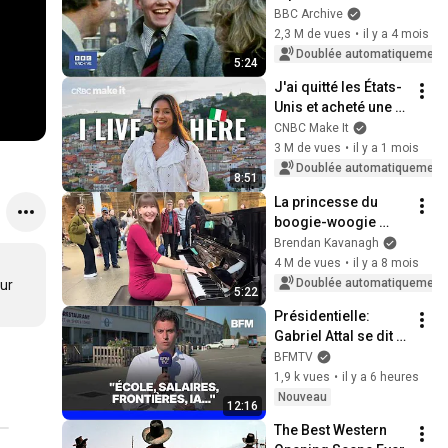
société ? | C’est la 
BBC Archive
vie ! | Archives de la 
2,3 M de vues
•
il y a 4 mois
BBC
Doublée automatiquement
5:24
J'ai quitté les États-
Unis et acheté une 
maison en Italie 
CNBC Make It
pour 13 000 $
3 M de vues
•
il y a 1 mois
Doublée automatiquement
8:51
La princesse du 
boogie-woogie 
enchante tout le 
Brendan Kavanagh
monde
4 M de vues
•
il y a 8 mois
Doublée automatiquement
ur 
5:22
Présidentielle: 
Gabriel Attal se dit 
"prêt à prendre des 
BFMTV
mesures radicales"
1,9 k vues
•
il y a 6 heures
Nouveau
12:16
The Best Western 