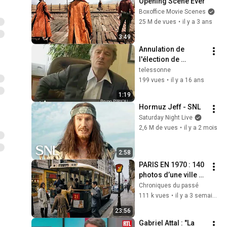
Opening Scene Ever
Boxoffice Movie Scenes
25 M de vues
•
il y a 3 ans
3:49
Annulation de 
l'élection de 
Corbeil-Essonnes
telessonne
199 vues
•
il y a 16 ans
1:19
Hormuz Jeff - SNL
Saturday Night Live
2,6 M de vues
•
il y a 2 mois
2:58
PARIS EN 1970 : 140 
photos d’une ville 
disparue
Chroniques du passé
111 k vues
•
il y a 3 semaines
23:56
Gabriel Attal : "La 