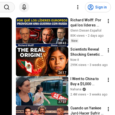
Sign in
Richard Wolff: Por 
qué los líderes 
europeos provocan 
Glenn Diesen Español
una guerra con 
80K views
•
2 days ago
Rusia
New
48:43
Scientists Reveal 
Shocking Genetic 
Origin of Mexicans! 
Now it
They Were Never 
299K views
•
3 weeks ago
Who We Thought!
24:17
I Went to China to 
Buy a $5,000 
Modular Home — 
Nahana
What's the Real 
2.4M views
•
3 weeks ago
Cost?
27:27
Cuando un Yankee 
Juró Hacer Sufrir a 