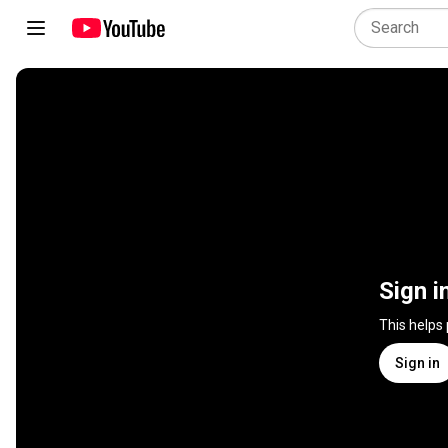
Sign i
This helps
Sign in