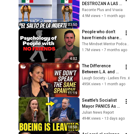
DESTROZAN A LAS 
FAVORITAS CON EL 
Raconte Plus and Vraxia
SALTO MÁS 
4.9M views
•
1 month ago
ARRIESGADO DE LA 
23:50
HISTORIA
People who don’t 
have friends share 
these five 
The Mindset Mentor Podcast
personality traits
1.7M views
•
7 months ago
4:02
The Difference 
Between L.A. and 
Florida Latinos | 
Laugh Society - Ladies First
Anjelah Johnson
495K views
•
1 month ago
11:19
Seattle's Socialist 
Mayor PANICS As 
Boeing OFFICIALLY 
Julian News Report
SHIFTS 9,000 Jobs 
494K views
•
13 days ago
To South Carolina
10:50