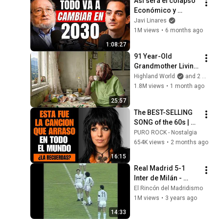
Así será el colapso 
Económico y 
Demográfico de 
Javi Linares
Occidente (Santiago 
1M views
•
6 months ago
Niño Becerra)
1:08:27
91 Year-Old 
Grandmother Living 
Alone In A Mountain 
Highland World
and 2 more
Village Forgotten By 
1.8M views
•
1 month ago
The World
25:57
The BEST-SELLING 
SONG of the 60s | 
ROCK ANTHEMS
PURO ROCK - Nostalgia
654K views
•
2 months ago
16:15
Real Madrid 5-1 
Inter de Milán - 
Copa de la UEFA 
El Rincón del Madridismo
1985/86
1M views
•
3 years ago
14:33