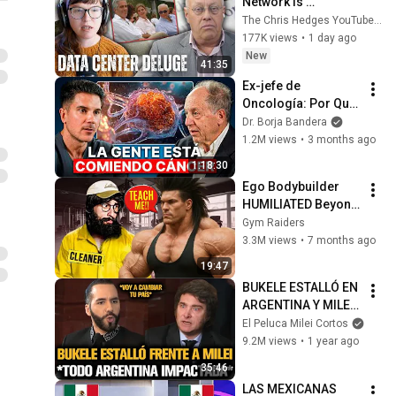
Network is 
Privatizing Govt & 
The Chris Hedges YouTube Channel
Building the 
177K views
•
1 day ago
Surveillance 
New
41:35
State(w/Whitney 
Ex-jefe de 
Webb) |TCHR
Oncología: Por Qué 
España Tiene Tantos 
Dr. Borja Bandera
Casos de Cáncer (la 
1.2M views
•
3 months ago
respuesta, en tu 
1:18:30
plato)
Ego Bodybuilder 
HUMILIATED Beyond 
Belief 🤯 |  Anatoly 
Gym Raiders
GYM PRANK
3.3M views
•
7 months ago
19:47
BUKELE ESTALLÓ EN 
ARGENTINA Y MILEI 
QUEDÓ IMPACTADO
El Peluca Milei Cortos
9.2M views
•
1 year ago
35:46
LAS MEXICANAS 