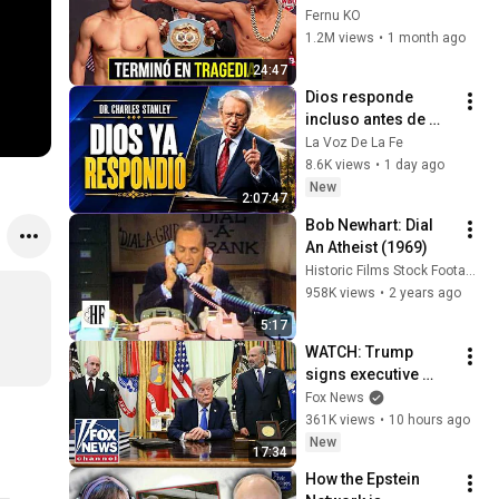
JC Chávez... Pero le 
Fernu KO
Dió la Paliza del 
1.2M views
•
1 month ago
Año!
24:47
Dios responde 
incluso antes de 
que lo veas | 
La Voz De La Fe
Charles Stanley 
8.6K views
•
1 day ago
Oración Diaria
New
2:07:47
Bob Newhart: Dial 
An Atheist (1969)
Historic Films Stock Footage Archive
958K views
•
2 years ago
5:17
WATCH: Trump 
signs executive 
order on birthright 
Fox News
citizenship
361K views
•
10 hours ago
New
17:34
How the Epstein 