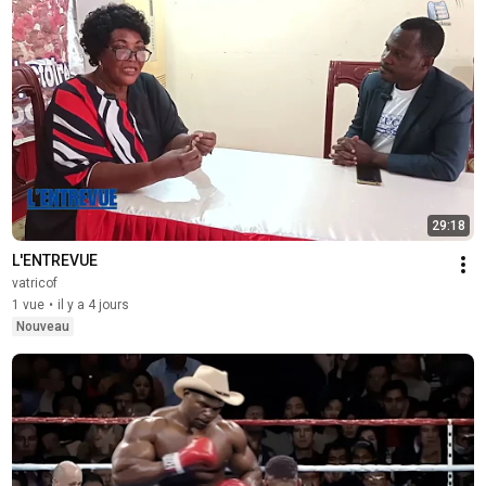
29:18
L'ENTREVUE
vatricof
1 vue
•
il y a 4 jours
Nouveau