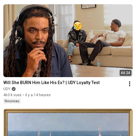
44:24
Will She BURN Him Like His Ex? | UDY Loyalty Test
UDY
463 k vues
•
il y a 14 heures
Nouveau