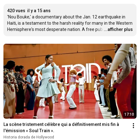
420 vues
il y a 15 ans
'Nou Bouke,' a documentary about the Jan. 12 earthquake in 
Haiti, is a testament to the harsh reality for many in the Western 
Hemisphere's most desperate nation. A free pub
…
...afficher plus
17:10
La scène tristement célèbre qui a définitivement mis fin à 
l'émission « Soul Train ».
Historia dorada de Hollywood