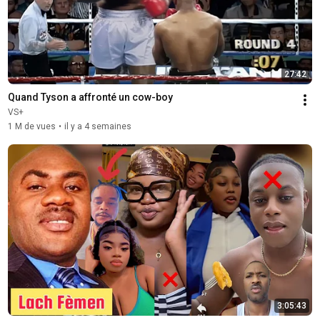
27:42
Quand Tyson a affronté un cow-boy
VS+
1 M de vues
•
il y a 4 semaines
3:05:43