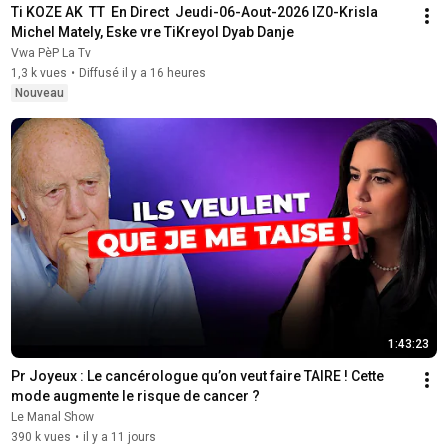
Ti KOZE AK  TT  En Direct  Jeudi-06-Aout-2026 lZ0-Krisla 
Michel Mately, Eske vre TiKreyol Dyab Danje
Vwa PèP La Tv
1,3 k vues
•
Diffusé il y a 16 heures
Nouveau
1:43:23
Pr Joyeux : Le cancérologue qu’on veut faire TAIRE ! Cette 
mode augmente le risque de cancer ?
Le Manal Show
390 k vues
•
il y a 11 jours