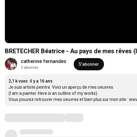
BRETECHER Béatrice - Au pays de mes rêves (I
catherine fernandes
S’abonner
3 abonnés
2,1 k vues
il y a 16 ans
Je suis artiste peintre. Voici un aperçu de mes oeuvres.

(I am a painter. Here is an outline of my works).

Vous pouvez retrouver mes oeuvres et bien plus sur mon site : ww
Commentaires