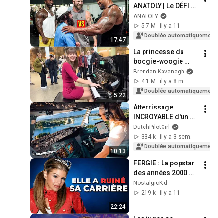
ANATOLY | Le DÉFI à 
la salle a mal tourné
ANATOLY
5,7 M
il y a 11 j
Doublée automatiquement
17:47
La princesse du 
boogie-woogie 
enchante tout le 
Brendan Kavanagh
monde
4,1 M
il y a 8 m.
Doublée automatiquement
5:22
Atterrissage 
INCROYABLE d'un 
BOEING 737 à 
DutchPilotGirl
Corfou, Grèce | 
334 k
il y a 3 sem.
Piste 34 | Vue 
Doublée automatiquement
10:13
cockpit
FERGIE : La popstar 
des années 2000 
tombée dans l'oubli
NostalgicKid
219 k
il y a 11 j
22:24