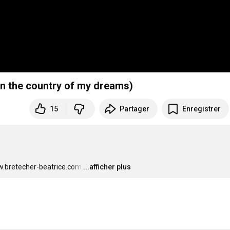
n the country of my dreams)
15
Partager
Enregistrer
w.bretecher-beatrice.com
…
...afficher plus