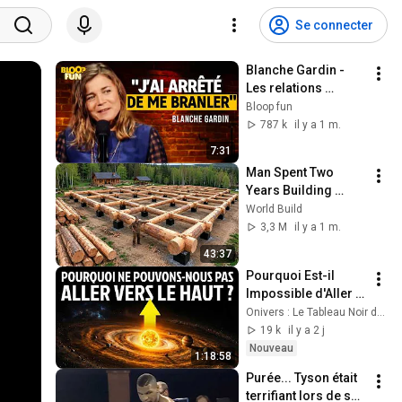
Se connecter
Blanche Gardin - 
Les relations 
hommes/femmes - 
Bloop fun
SF2
787 k
il y a 1 m.
7:31
Man Spent Two 
Years Building 
HUGE Wooden 
World Build
House for his 
3,3 M
il y a 1 m.
Family | Start to 
43:37
Finish by 
Pourquoi Est-il 
@bjornbrenton
Impossible d'Aller « 
Vers le Haut » dans 
Onivers : Le Tableau Noir de l’Univers
le Système Solaire
19 k
il y a 2 j
Nouveau
1:18:58
Purée... Tyson était 
terrifiant lors de son 