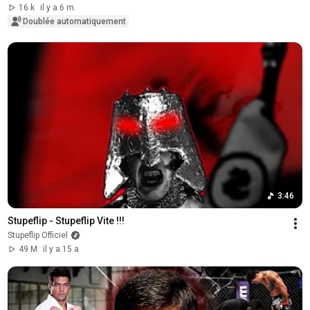
16 k
il y a 6 m.
Doublée automatiquement
3:46
Stupeflip - Stupeflip Vite !!!
Stupeflip Officiel
49 M
il y a 15 a