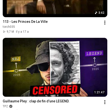
3:42
113 - Les Princes De La Ville
torch035
9,7 M
il y a 17 a
1:21:47
Guillaume Pley : clap de fin d’une LEGEND.
TPZ