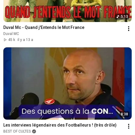
5:13
Duval Mc - Quand j'Entends le Mot France
Duval MC
45 k
il y a 13 a
8:38
Les interviews légendaires des Footballeurs ! (très drôle)
BEST OF CULTES