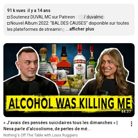
91 k vues
il y a 14 ans
◘ Soutenez DUVAL MC sur Patreon : 
 / duvalmc  
◘ Nouvel Album 2022: "BAL DES CAUSES" disponible sur toutes 
...afficher plus
les plateformes de streaming
…
44:37
« J’avais des pensées suicidaires tous les dimanches » | 
Neva parle d’alcoolisme, de pertes de mé...
Nothing's Off The Table with Louis Ruggiero