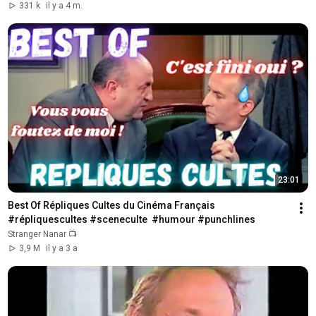
331 k
il y a 4 m.
23:01
Best Of Répliques Cultes du Cinéma Français  
#répliquescultes #sceneculte  #humour #punchlines
Stranger Nanar 📺
3,9 M
il y a 3 a