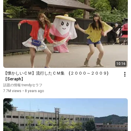
10:16
【懐かしいＣＭ】流行したＣＭ集　(２０００～２００９)
【Seraph】
話題の情報 trendyセラフ
7.7M views
•
8 years ago