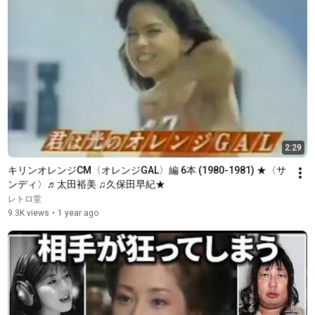
2:29
キリンオレンジCM〈オレンジGAL〉編 6本 (1980-1981) ★〈サ
ンディ〉♬太田裕美 ♫久保田早紀★
レトロ堂
9.3K views
•
1 year ago