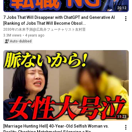
20:12
7 Jobs That Will Disappear with ChatGPT and Generative AI 
[Ranking of Jobs That Will Become Obsol...
2030年の未来予測@広島弁フューチャリスト友村晋
3.3M views
•
4 years ago
Auto-dubbed
11:23
[Marriage Hunting Hell] 40-Year-Old Selfish Woman vs. 
Reality-Checking Matchmaker! Silencing a No...