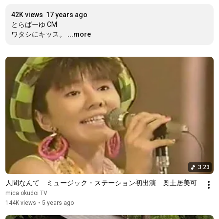
42K views
17 years ago
とらばーゆ CM

ワタシにキッス。
...more
3:23
人間なんて　ミュージック・ステーション初出演　奥土居美可
mica okudoi TV
144K views
•
5 years ago