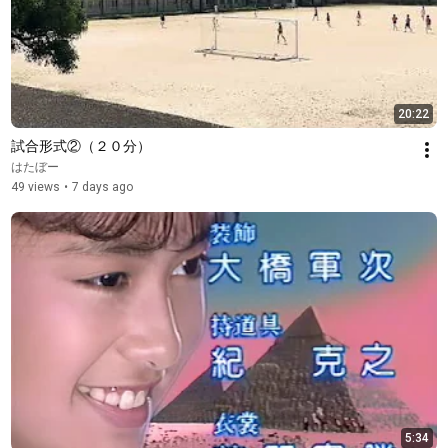
20:22
試合形式②（２０分）
はたぼー
49 views
•
7 days ago
5:34