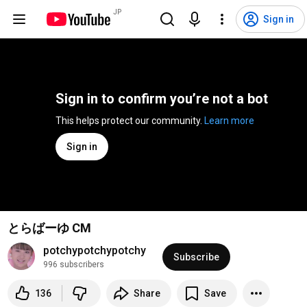
JP
Sign in
Sign in to confirm you’re not a bot
This helps protect our community. 
Learn more
Sign in
とらばーゆ CM
potchypotchypotchy
Subscribe
996 subscribers
136
Share
Save