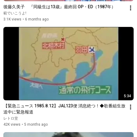
後藤久美子　『同級生は13歳』最終回 OP・ED（1987年）
範でいこうよ!
3.1K views
•
6 months ago
5:34
【緊急ニュース 1985.8.12】JAL123便 消息絶つ！◆歌番組生放
送中に緊急報道
レトロ堂
42K views
•
5 months ago