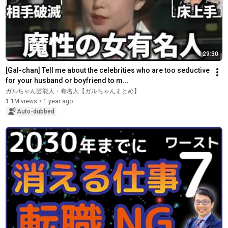
29:30
[Gal-chan] Tell me about the celebrities who are too seductive 
for your husband or boyfriend to m...
ガルちゃん芸能人・有名人【ガルちゃんまとめ】
1.1M views
•
1 year ago
Auto-dubbed