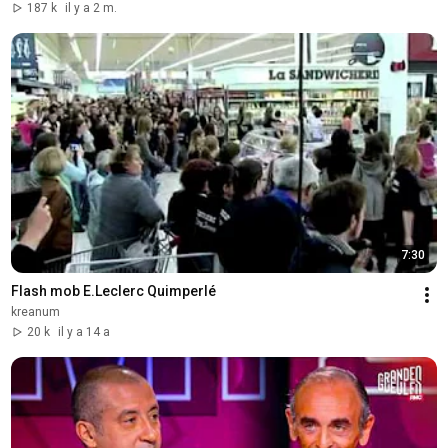
187 k
il y a 2 m.
7:30
Flash mob E.Leclerc Quimperlé
kreanum
20 k
il y a 14 a