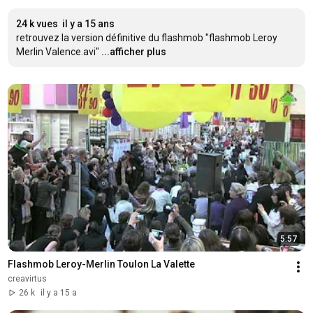
24 k vues
il y a 15 ans
retrouvez la version définitive du flashmob "flashmob Leroy 
Merlin Valence.avi"
...afficher plus
5:57
Flashmob Leroy-Merlin Toulon La Valette
creavirtus
26 k
il y a 15 a