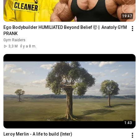
19:47
Ego Bodybuilder HUMILIATED Beyond Belief 🤯 |  Anatoly GYM 
PRANK
Gym Raiders
3,3 M
il y a 8 m.
1:43
Leroy Merlin - A life to build (Inter)