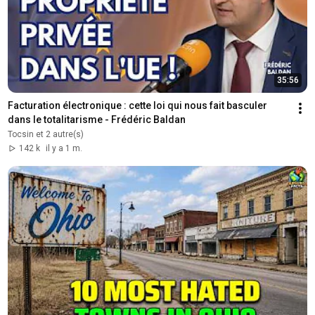
35:56
Facturation électronique : cette loi qui nous fait basculer 
dans le totalitarisme - Frédéric Baldan
Tocsin et 2 autre(s)
142 k
il y a 1 m.