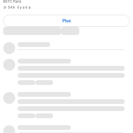
BETC Paris
54 k
il y a 6 a
Plus
Commentaires