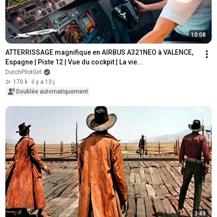
10:08
ATTERRISSAGE magnifique en AIRBUS A321NEO à VALENCE, 
Espagne | Piste 12 | Vue du cockpit | La vie...
DutchPilotGirl
170 k
il y a 13 j
Doublée automatiquement
3:49