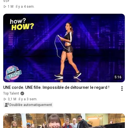
VS+
1 M
il y a 4 sem.
5:16
UNE corde. UNE fille. Impossible de détourner le regard !
Top Talent
3,1 M
il y a 3 sem.
Doublée automatiquement