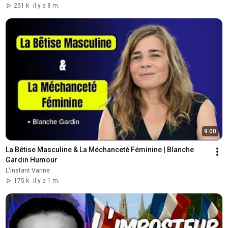
251 k
il y a 8 m.
9:00
La Bêtise Masculine & La Méchanceté Féminine | Blanche 
Gardin Humour
L'instant Vanne
175 k
il y a 1 m.