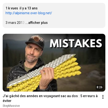
1 k vues
il y a 13 ans
http://alpinisme.over-blog.net/
3 mars 2013
…
...afficher plus
8:26
J'ai gâché des années en voyageant sac au dos : 5 erreurs à 
éviter
StepMassive