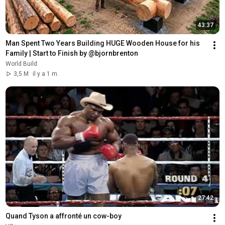
43:37
Man Spent Two Years Building HUGE Wooden House for his 
Family | Start to Finish by @bjornbrenton
World Build
3,5 M
il y a 1 m.
27:42
Quand Tyson a affronté un cow-boy