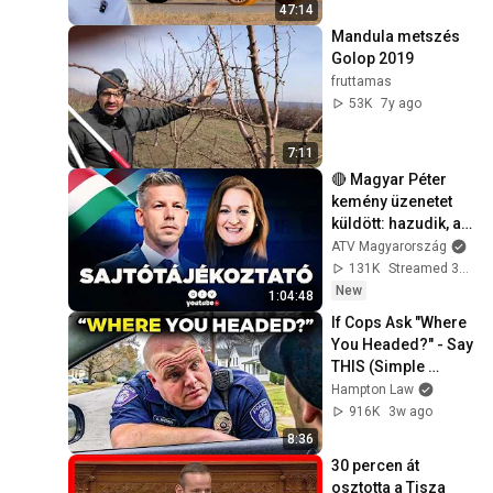
47:14
Mandula metszés 
Golop 2019
fruttamas
53K
7y ago
7:11
🔴 Magyar Péter 
kemény üzenetet 
küldött: hazudik, aki 
szerint csak 
ATV Magyarország
visszatartják a 
131K
Streamed 3d ago
Duna vizét
New
1:04:48
If Cops Ask "Where 
You Headed?" - Say 
THIS (Simple 
Phrase)
Hampton Law
916K
3w ago
8:36
30 percen át 
osztotta a Tisza 