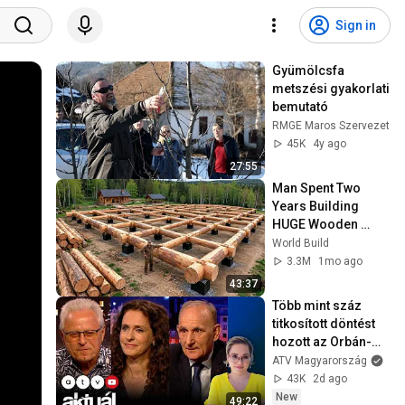
Sign in
Gyümölcsfa 
metszési gyakorlati 
bemutató
RMGE Maros Szervezet
45K
4y ago
27:55
Man Spent Two 
Years Building 
HUGE Wooden 
House for his 
World Build
Family | Start to 
3.3M
1mo ago
Finish by 
43:37
@bjornbrenton
Több mint száz 
titkosított döntést 
hozott az Orbán-
kormány // AKTUÁL 
ATV Magyarország
2026.08.03.
43K
2d ago
New
49:22