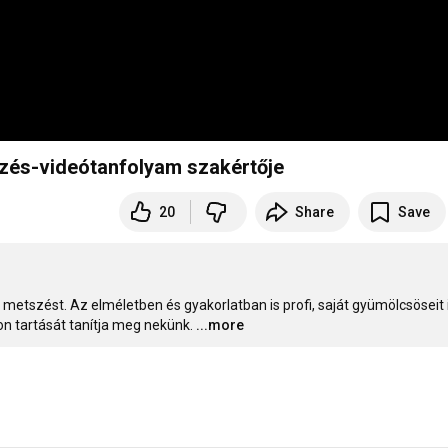
zés-videótanfolyam szakértője
20
Share
Save
etszést. Az elméletben és gyakorlatban is profi, saját gyümölcsöseit i
n tartását tanítja meg nekünk.
...more