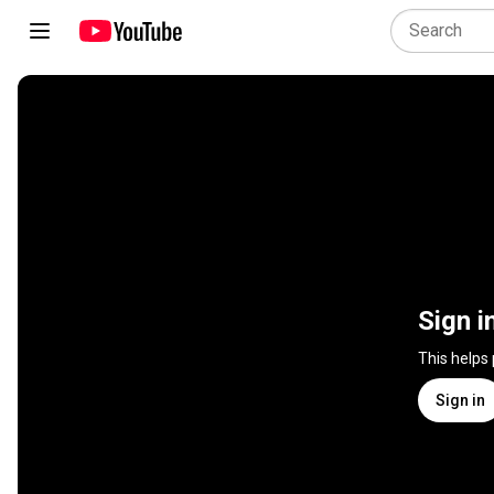
Sign i
This helps
Sign in