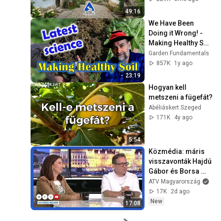
49:16
We Have Been 
Doing it Wrong! - 
Making Healthy Soil 
is NOW easier than 
Garden Fundamentals
ever.
857K
1y ago
23:19
Hogyan kell 
metszeni a fügefát?
Abéliáskert Szeged
171K
4y ago
5:54
Közmédia: máris 
visszavonták Hajdú 
Gábor és Borsa 
Miklós kinevezését
ATV Magyarország
17K
2d ago
New
17:08