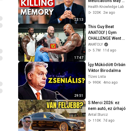
Medications May 
Cause Memory 
Health Knowledge Lab
Loss After 60 - Dr. 
320K
2w ago
William Li
23:13
This Guy Beat 
ANATOLY | Gym 
CHALLENGE Went 
Wrong
ANATOLY
5.7M
11d ago
17:47
Így Működött Orbán 
Viktor Birodalma
Tízes Lista
990K
4mo ago
29:51
S Merci 2026: ez 
nem autó, ez űrhajó
Antal Sturcz
110K
7d ago