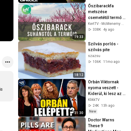
Őszibarackfa 
metszése 
csemetétől termő 
fáig Kosztka 
KertTV - McMenemy Márkkal
Ernővel | kert TV 
338K
4y ago
metszőiskola
19:33
Szilvás porlós - 
szilvás pite
szazsu
106K
11mo ago
18:12
Orbán Viktornak 
nyoma veszett - 
s 
Kiderül, ki lesz az új 
államfő
KlikkTV
24K
13h ago
New
31:30
Doctor Warns 
These 9 