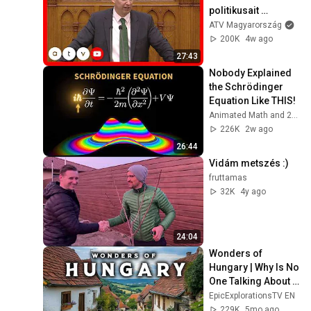
politikusait 
Toroczkai László a 
ATV Magyarország
parlamentben
200K
4w ago
27:43
Nobody Explained 
the Schrödinger 
Equation Like THIS!
Animated Math and 2 more
226K
2w ago
26:44
Vidám metszés :)
fruttamas
32K
4y ago
24:04
Wonders of 
Hungary | Why Is No 
One Talking About 
This Country? | 4K 
EpicExplorationsTV EN
Travel Guide
229K
5mo ago