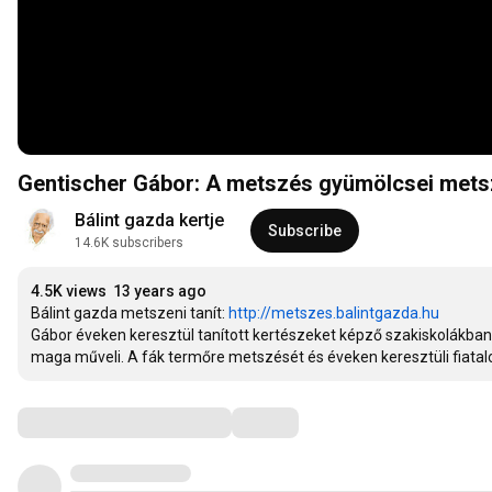
Gentischer Gábor: A metszés gyümölcsei mets
Bálint gazda kertje
Subscribe
14.6K subscribers
4.5K views
13 years ago
Bálint gazda metszeni tanít: 
http://metszes.balintgazda.hu
Gábor éveken keresztül tanított kertészeket képző szakiskolákban m
maga műveli. A fák termőre metszését és éveken keresztüli fiatalo
Comments