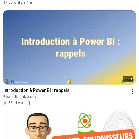
88 k
il y a 1 a
9:39
Introduction à Power BI : rappels
Power BI University
56
il y a 11 j