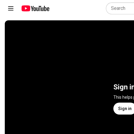
Sign i
This helps
Sign in