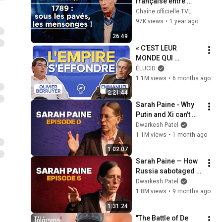
française entre 
mythe et illusion ! - 
Chaîne officielle TVL
Le Zoom - 
97K views
•
1 year ago
Emmanuel de 
26:49
Waresquiel - TVL
« C’EST LEUR 
MONDE QUI 
S’EFFONDRE » : la 
ÉLUCID
défaite américaine 
1.1M views
•
6 months ago
va tout changer - 
2:21:44
Emmanuel Todd
Sarah Paine - Why 
Putin and Xi can't 
escape geography
Dwarkesh Patel
1.1M views
•
1 month ago
1:02:07
Sarah Paine — How 
Russia sabotaged 
China's rise
Dwarkesh Patel
1.8M views
•
9 months ago
1:31:24
"The Battle of De 