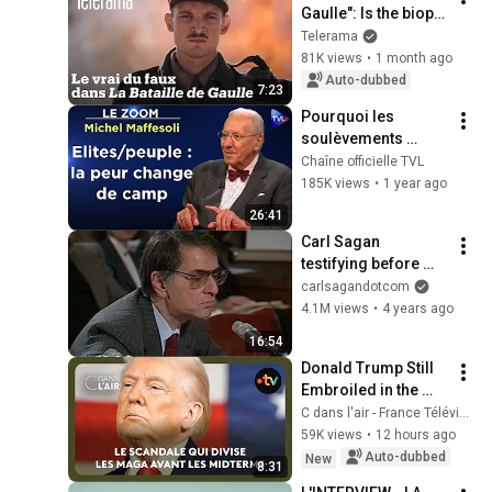
Gaulle": Is the biopic 
historically 
Telerama
accurate?
81K views
•
1 month ago
Auto-dubbed
7:23
Pourquoi les 
soulèvements 
populaires vont se 
Chaîne officielle TVL
multiplier ? - Le 
185K views
•
1 year ago
Zoom - Michel 
26:41
Maffesoli - TVL
Carl Sagan 
testifying before 
Congress in 1985 
carlsagandotcom
on climate change
4.1M views
•
4 years ago
16:54
Donald Trump Still 
Embroiled in the 
Epstein Scandal
C dans l'air - France Télévisions
59K views
•
12 hours ago
Auto-dubbed
New
8:31