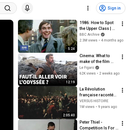
Sign in
1986: How to Spot 
the Upper Class | 
That's Life! | BBC 
BBC Archive
Archive
2.3M views
•
4 months ago
5:24
Cinema: What to 
make of the film 
"The Odyssey"? 
Le Figaro
Michel de 
62K views
•
2 weeks ago
Jaeghere's 
12:19
perspective
La Révolution 
française racontée 
par Henri Guillemin
VERSUS HISTOIRE
1M views
•
9 years ago
2:05:40
Peter Thiel - 
Competition Is For 