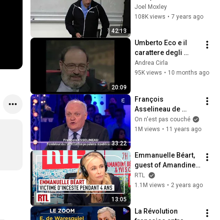
Losers - Stanford 
Joel Moxley
CS 183B Autumn 
108K views
•
7 years ago
Quarter 2014-2015
42:13
Umberto Eco e il 
carattere degli 
italiani (1997)
Andrea Cirla
95K views
•
10 months ago
20:09
François 
Asselineau de 
l'Union Populaire 
On n'est pas couché
Républicaine - On 
1M views
•
11 years ago
n'est pas couché 20 
33:22
septembre 2014 
Emmanuelle Béart, 
#ONPC
guest of Amandine 
Bégot: the full 
RTL
interview
1.1M views
•
2 years ago
13:05
La Révolution 