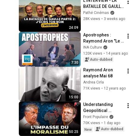
L'INTERVIEW - LA 
BATAILLE DE GAULLE 
- PARTIE 2 : J'ÉCRIS 
Pathé Cinémas
TON NOM
28K views
•
3 weeks ago
24:09
Apostrophes : 
Raymond Aron "Le 
bilan de Mai 68" | 
INA Culture
Archive INA
120K views
•
14 years ago
Auto-dubbed
7:30
Raymond Aron 
analyse Mai 68
Andrea Cirla
71K views
•
12 years ago
15:00
Understanding 
Geopolitical 
Realism – Jacques 
Front Populaire
Sapir and Pierre-
70K views
•
1 day ago
Yves Rougeyron
Auto-dubbed
New
50:25