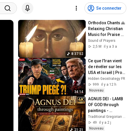
Se connecter
Orthodox Chants 🙏 
Relaxing Christian 
Music for Praise 
and Worship, Study 
Sound of Prayers
and Focus, Calm 
2,5 M
il y a 3 a
and Sleep
8:37:52
Ce que l'Iran vient 
de révéler sur les 
USA et Israël | Prof 
Jiang Xueqin
Hidden Geostrategy FR
999
il y a 12 h
Nouveau
34:14
AGNUS DEI - LAMB 
OF GOD through 
paintings - 
Traditional 
Traditional Gregorian Chants
Gregorian Chants 
49
il y a 2 j
#tridentinemass 
Nouveau
21:21