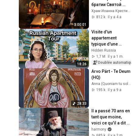
братии Святой 
обители Валаам
Храм Иоанна Крестителя
812 k
il y a 4 a
3:00:01
Visite d'un 
appartement 
typique d'une 
famille russe 🏠
Hidden Russia
1,7 M
il y a 1 m.
Doublée automatique
18:26
Arvo Pärt - Te Deum 
(HQ)
Anna (Quoniam tu solus Sanctus)
195 k
il y a 9 a
28:33
Il a passé 70 ans en 
tant que moine, 
voici ce qu'il a dit 
sur Dieu-
harmony
685 k
il y a 2 m.