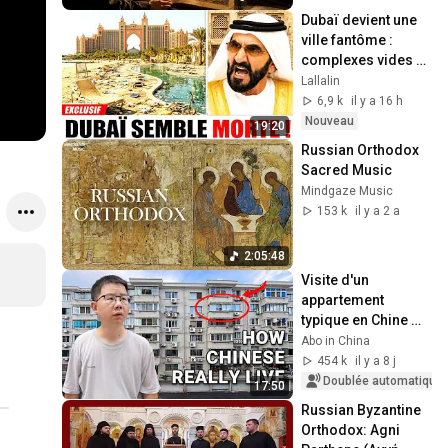
#agnusdei
Dubaï devient une 
ville fantôme : 
complexes vides et 
mégaprojets à 
Lallalin
milliards tournent 
6,9 k
il y a 16 h
au fiasco
Nouveau
19:20
Russian Orthodox 
Sacred Music
Mindgaze Music
153 k
il y a 2 a
2:05:48
Visite d'un 
appartement 
typique en Chine 
(Comment les 
Abo in China
Chinois vivent 
454 k
il y a 8 j
vraiment) | la vie en 
Doublée automatique
17:50
Chine 🇨🇳
Russian Byzantine 
Orthodox: Agni 