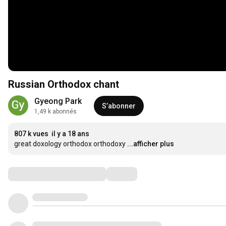
Russian Orthodox chant
Gyeong Park
S’abonner
1,49 k abonnés
807 k vues
il y a 18 ans
great doxology orthodox orthodoxy
...afficher plus
Commentaires