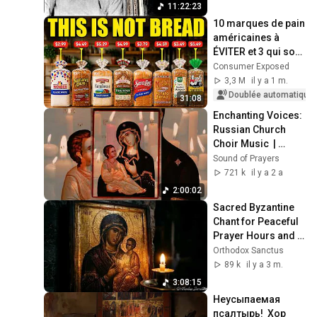
11:22:23
10 marques de pain 
américaines à 
ÉVITER et 3 qui sont 
réellement sans 
Consumer Exposed
danger
3,3 M
il y a 1 m.
Doublée automatique
31:08
Enchanting Voices: 
Russian Church 
Choir Music  | 
Orthodox Choral 
Sound of Prayers
Masterpieces 
721 k
il y a 2 a
Revealed! 🌟"
2:00:02
Sacred Byzantine 
Chant for Peaceful 
Prayer Hours and 
Deep Spiritual 
Orthodox Sanctus
Reflection in 
89 k
il y a 3 m.
Silence 🙏
3:08:15
Неусыпаемая 
псалтырь!  Хор 