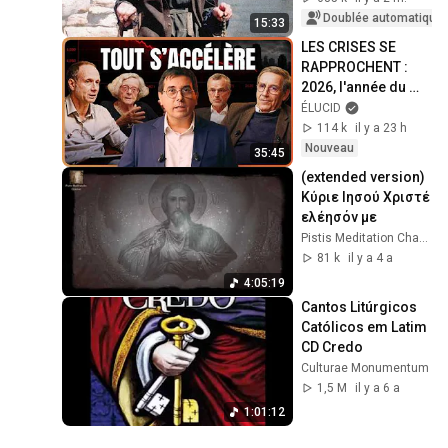
Doublée automatique
15:33
LES CRISES SE 
RAPPROCHENT : 
2026, l'année du 
grand basculement
ÉLUCID
114 k
il y a 23 h
Nouveau
35:45
(extended version) 
Κύριε Ιησού Χριστέ 
ελέησόν με
Pistis Meditation Channel
81 k
il y a 4 a
4:05:19
Cantos Litúrgicos 
Católicos em Latim 
CD Credo
Culturae Monumentum
1,5 M
il y a 6 a
1:01:12