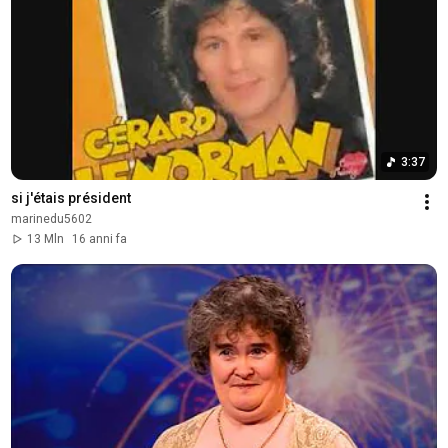
3:37
si j'étais président
marinedu5602
13 Mln
16 anni fa