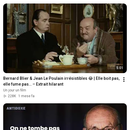
5:01
Bernard Blier & Jean Le Poulain irrésistibles 😂 | Elle boit pas, 
elle fume pas… – Extrait hilarant
Un jour un film
228K
1 mese fa