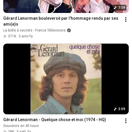
7:09
Gérard Lenorman bouleversé par l'hommage rendu par ses 
ami(e)s
La boîte à secrets - France Télévisions
371K
3 anni fa
3:09
Gérard Lenorman - Quelque chose et moi (1974 - HQ)
Souvenirs en 45 tours
28K
3 sett. fa