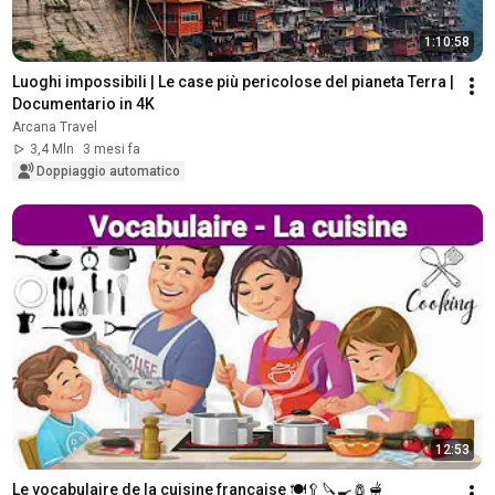
1:10:58
Luoghi impossibili | Le case più pericolose del pianeta Terra | 
Documentario in 4K
Arcana Travel
3,4 Mln
3 mesi fa
Doppiaggio automatico
12:53
Le vocabulaire de la cuisine française 🍽️🥄🔪🍳🧂🫕