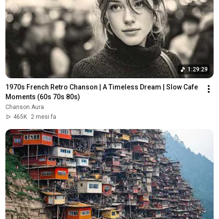
1:29:29
1970s French Retro Chanson | A Timeless Dream | Slow Cafe 
Moments (60s 70s 80s)
Chanson Aura
465K
2 mesi fa