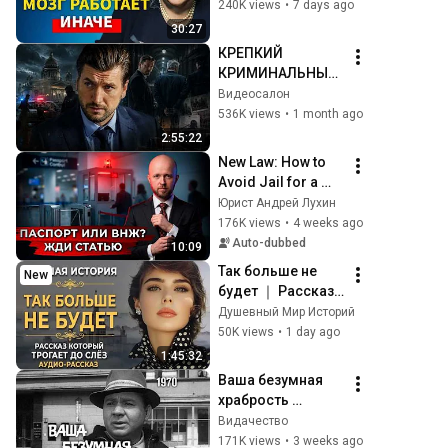
(согласно 
240K views
•
7 days ago
нейронауке) | 
30:27
Татьяна 
КРЕПКИЙ 
Черниговская
КРИМИНАЛЬНЫЙ 
БОЕВИК! В 
Видеосалон
ПОЛИЦИИ ИЩУТ 
536K views
•
1 month ago
КРОТА! КТО-ТО 
2:55:22
ПРОДАЁТ 
New Law: How to 
ДОЛЖНОСТИ И 
Avoid Jail for a 
СДАЁТ СВОИХ ЗА 
Second Passport 
Юрист Андрей Лухин
ДЕНЬГИ!
or Residence 
176K views
•
4 weeks ago
Permit
Auto-dubbed
10:09
Так больше не 
New
будет ｜ Рассказ, 
который трогает 
Душевный Мир Историй
до глубины души. 
50K views
•
1 day ago
Очень сильная 
1:45:32
история ｜ 
Ваша безумная 
Аудиорассказ
храбрость 
(короткометражн
Видачество
ый фильм, 1970)
171K views
•
3 weeks ago