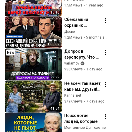
1.5M views
•
1 year ago
15:16
Сбежавший 
охранник 
президента. 
Досье
Кабаева. Семья. 
1.2M views
•
5 months ago
Дворцы. 
1:03:09
Безопасность | 
Допрос в 
New
Интервью
аэропорту. Что 
спрашивает ФСБ? 
varlamov
| Уголовные дела 
930K views
•
1 day ago
за донаты, 
56:50
отношение к 
Не всем так везет, 
войне и 
как нам, друзья!
Навальному
Мы в фамильном 
Karina_net
поместье  
379K views
•
7 days ago
Александра 
41:54
Васильева в 
Психология 
Литве .
людей, которые 
НЕ пьют алкоголь 
Ментальное Долголетие and 2 more