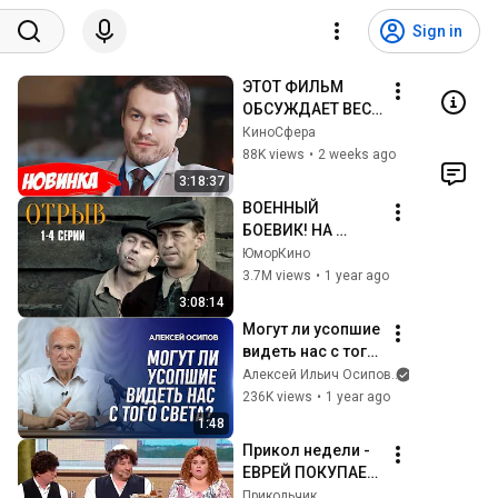
Sign in
ЭТОТ ФИЛЬМ 
ОБСУЖДАЕТ ВЕСЬ 
ИНТЕРНЕТ! 
КиноCфера
СМОТРЕТЬ ВСЕМ! | 
88K views
•
2 weeks ago
Мой милый 
3:18:37
найденыш
ВОЕННЫЙ 
БОЕВИК! НА 
РЕАЛЬНЫХ 
ЮморКино
СОБЫТИЯХ! 
3.7M views
•
1 year ago
Отрыв | 1-4 Серии
3:08:14
Могут ли усопшие 
видеть нас с того 
света? / А.И. 
Алексей Ильич Осипов
Осипов
236K views
•
1 year ago
1:48
Прикол недели - 
ЕВРЕЙ ПОКУПАЕТ 
ЖЕНУ!!
Прикольчик