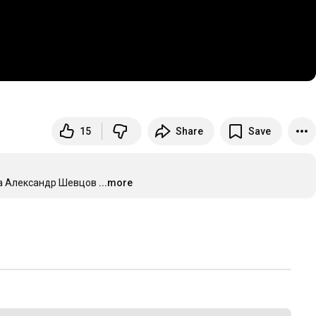
15
Share
Save
ка Александр Шевцов
...more