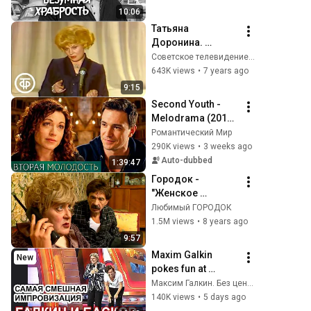
10:06
Татьяна 
Доронина. 
Монолог 
Советское телевидение. ГОСТЕЛЕРАДИОФОНД
инструктора по 
643K views
•
7 years ago
туризму. Встреча 
9:15
в Концертной 
Second Youth - 
студии Останкино 
Melodrama (2017) 
(1982)
/ The Last Youth
Романтический Мир
290K views
•
3 weeks ago
Auto-dubbed
1:39:47
Городок -
"Женское 
коварство"
Любимый ГОРОДОК
1.5M views
•
8 years ago
9:57
Maxim Galkin 
New
pokes fun at 
Nikolay Baskov live 
Максим Галкин. Без цензуры
on air. The 
140K views
•
5 days ago
improvisation was 