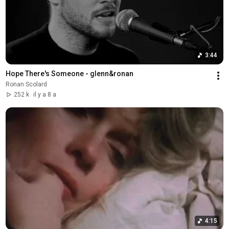
3:44
Hope There's Someone - glenn&ronan
Ronan Scolard
252 k
il y a 8 a
4:15