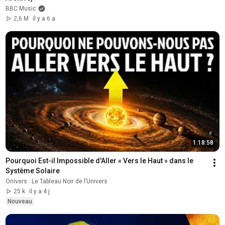
BBC Music
2,6 M
il y a 6 a
1:18:58
Pourquoi Est-il Impossible d'Aller « Vers le Haut » dans le 
Système Solaire
Onivers : Le Tableau Noir de l’Univers
25 k
il y a 4 j
Nouveau