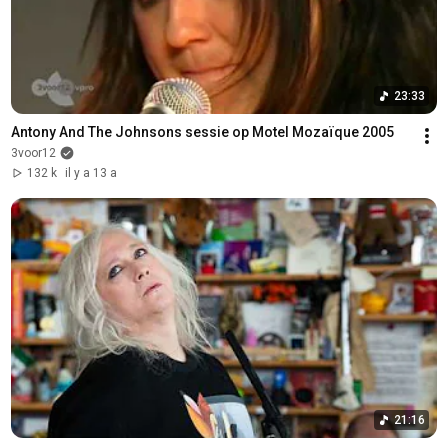
23:33
Antony And The Johnsons sessie op Motel Mozaïque 2005
3voor12
132 k
il y a 13 a
21:16