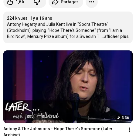
1,6 k
Partager
224 k vues
il y a 16 ans
Antony Hegarty and Julia Kent live in "Sodra Theatre" 
(Stockholm), playing  "Hope There's Someone" (from "I am a 
Bird Now", Mercury Prize album) for a Swedish T
…
...afficher plus
3:36
Antony & The Johnsons - Hope There's Someone (Later 
Archive)