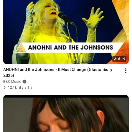
6:19
ANOHNI and the Johnsons - It Must Change (Glastonbury 
2025)
BBC Music
127 k
il y a 1 a