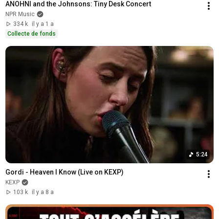
ANOHNI and the Johnsons: Tiny Desk Concert
NPR Music
334 k
il y a 1 a
Collecte de fonds
5:24
Gordi - Heaven I Know (Live on KEXP)
KEXP
103 k
il y a 8 a