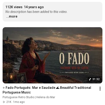
112K views
14 years ago
No description has been added to this video.
...more
31:32
⭐ Fado Português: Mar e Saudade 🌊 Beautiful Traditional 
Portuguese Music
Portuguese Retro Studio | Helena do Mar
21K
1mo ago