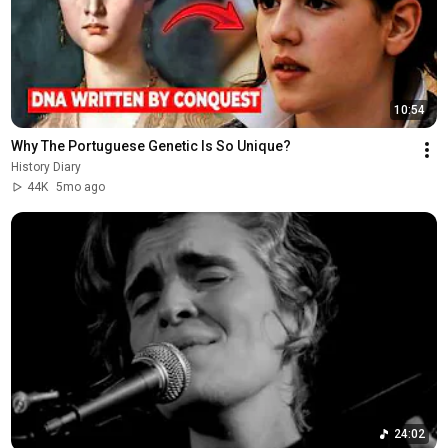
10:54
Why The Portuguese Genetic Is So Unique?
History Diary
44K
5mo ago
24:02