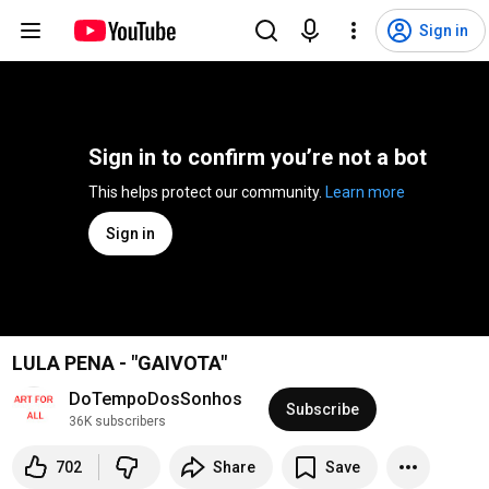
Sign in
Sign in to confirm you’re not a bot
This helps protect our community. 
Learn more
Sign in
LULA PENA - "GAIVOTA"
DoTempoDosSonhos
Subscribe
36K subscribers
702
Share
Save