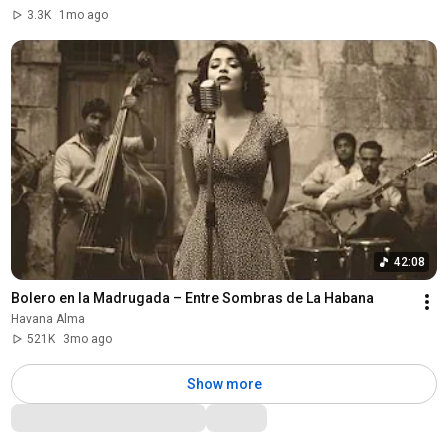
3.3K
1mo ago
42:08
Bolero en la Madrugada – Entre Sombras de La Habana
Havana Alma
521K
3mo ago
Show more
Comments