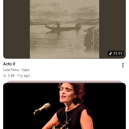
11:11
Acto V
Lula Pena - Topic
2.8K
11y ago