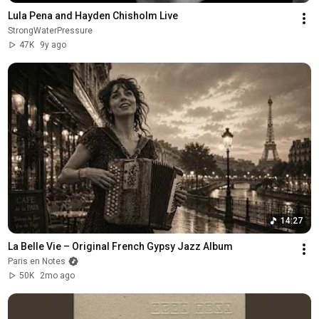
Lula Pena and Hayden Chisholm Live
StrongWaterPressure
47K
9y ago
14:27
La Belle Vie – Original French Gypsy Jazz Album
Paris en Notes
50K
2mo ago