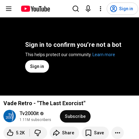
Sign in
Sign in to confirm you’re not a bot
This helps protect our community. 
Learn more
Sign in
Vade Retro - "The Last Exorcist"
Tv2000it
Subscribe
1.11M subscribers
5.2K
Share
Save