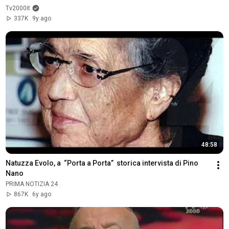
Tv2000it
337K
9y ago
48:58
Natuzza Evolo, a  “Porta a Porta”  storica intervista di Pino 
Nano
PRIMA NOTIZIA 24
867K
6y ago