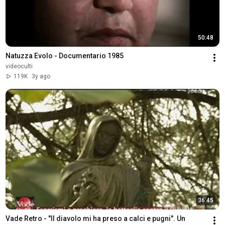
50:48
Natuzza Evolo - Documentario 1985
videoculti
119K
3y ago
36:45
Vade Retro - "Il diavolo mi ha preso a calci e pugni". Un 