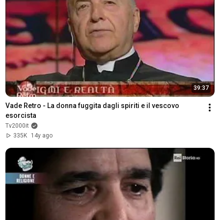
39:37
Vade Retro - La donna fuggita dagli spiriti e il vescovo 
esorcista
Tv2000it
335K
14y ago