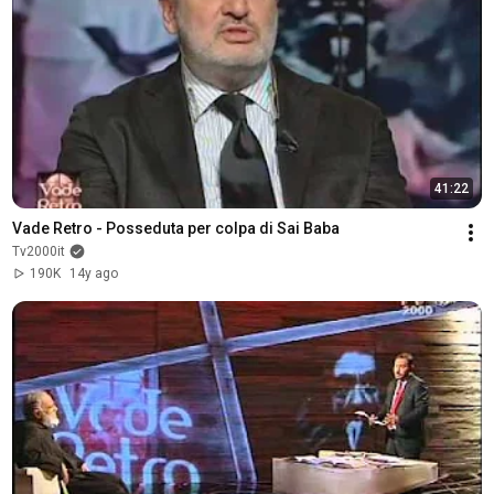
41:22
Vade Retro - Posseduta per colpa di Sai Baba
Tv2000it
190K
14y ago