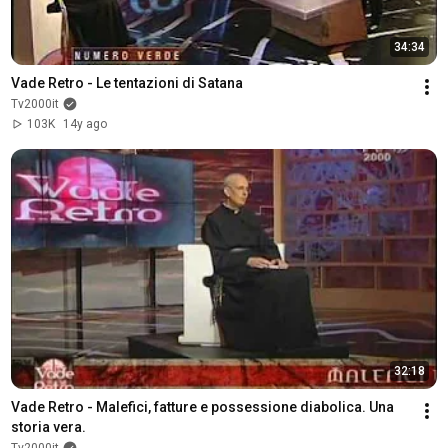
34:34
Vade Retro - Le tentazioni di Satana
Tv2000it
103K
14y ago
32:18
Vade Retro - Malefici, fatture e possessione diabolica. Una 
storia vera.
Tv2000it