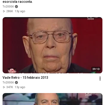
esorcista racconta.
Tv2000it
286K
13y ago
39:10
Vade Retro - 15 febbraio 2013
Tv2000it
347K
13y ago