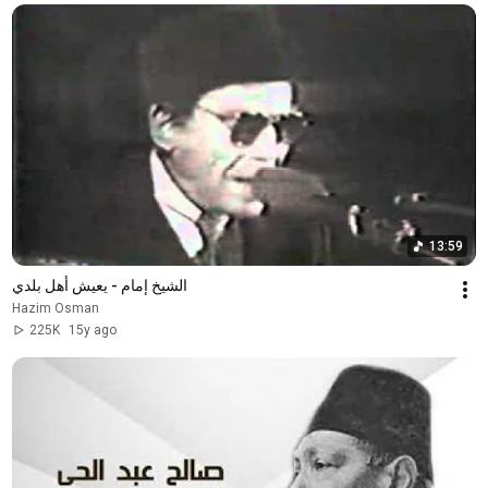
13:59
الشيخ إمام - يعيش أهل بلدي
Hazim Osman
225K
15y ago