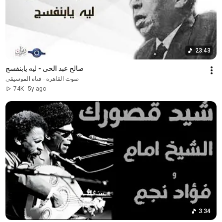
23:43
صالح عبد الحى - ليه يابنفسج
صوت القاهرة - قناة الموسيقى
74K
5y ago
3:34