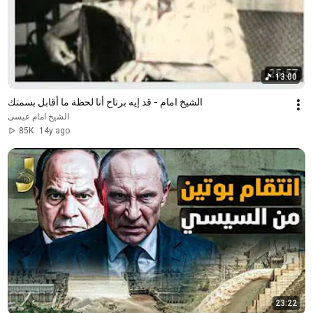
13:00
الشيخ امام - قد إيه برتاح أنا لحظة ما أقابل بسمتك
الشيخ امام عيسى
85K
14y ago
23:22