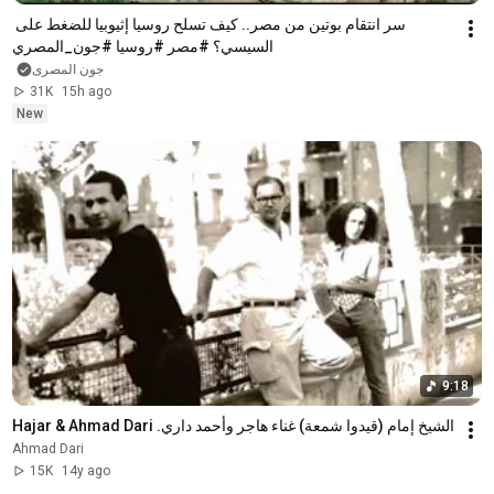
سر انتقام بوتين من مصر.. كيف تسلح روسيا إثيوبيا للضغط على 
السيسي؟ #مصر #روسيا #جون_المصري
جون المصرى
31K
15h ago
New
9:18
الشيخ إمام (قيدوا شمعة) غناء هاجر وأحمد داري. Hajar & Ahmad Dari
Ahmad Dari
15K
14y ago