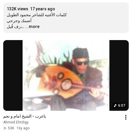
132K views
17 years ago
كلمات الأغنيه للشاعر محمود الطويل 

أضمك وجرحي

…
...more
بينزف قُبل
6:07
ياعرب - الشيخ امام و نجم
Ahmed Elmiligy
53K
16y ago