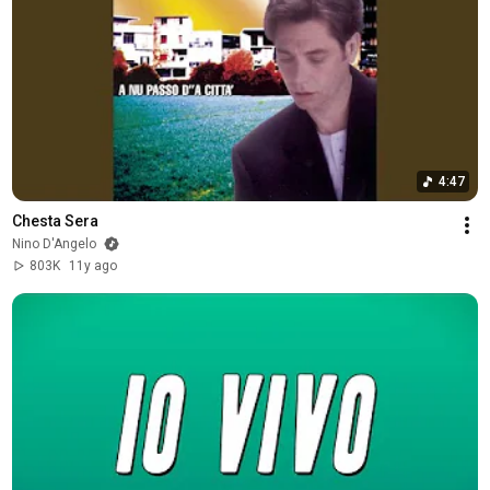
4:47
Chesta Sera
Nino D'Angelo
803K
11y ago