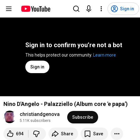
Sign in
Sign in to confirm you’re not a bot
This helps protect our community. 
Learn more
Sign in
Nino D'Angelo - Palazziello (Album core 'e papa')
christiandgenova
Subscribe
5.11K subscribers
694
Share
Save