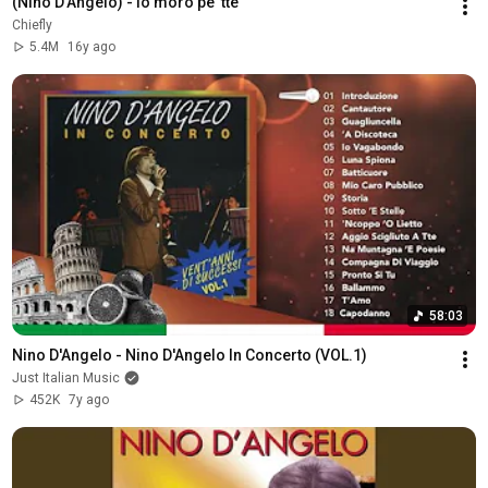
(Nino D'Angelo) - Io moro pe' tte
Chiefly
5.4M
16y ago
58:03
Nino D'Angelo - Nino D'Angelo In Concerto (VOL.1)
Just Italian Music
452K
7y ago