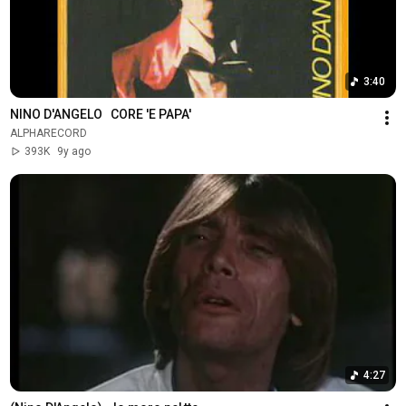
3:40
NINO D'ANGELO   CORE 'E PAPA'
ALPHARECORD
393K
9y ago
4:27