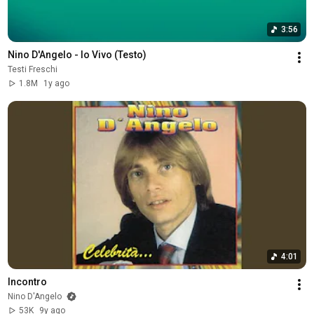
3:56
Nino D'Angelo - Io Vivo (Testo)
Testi Freschi
1.8M
1y ago
4:01
Incontro
Nino D'Angelo
53K
9y ago