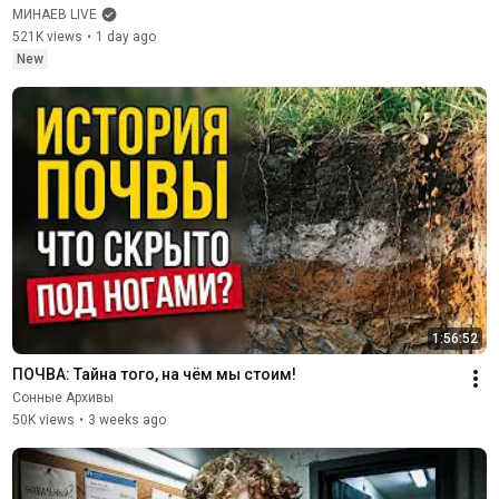
МИНАЕВ LIVE
521K views
•
1 day ago
New
1:56:52
ПОЧВА: Тайна того, на чём мы стоим!
Сонные Архивы
50K views
•
3 weeks ago