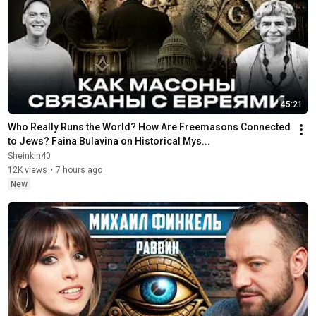
45:21
Who Really Runs the World? How Are Freemasons Connected 
to Jews? Faina Bulavina on Historical Mys...
Sheinkin40
12K views
•
7 hours ago
New