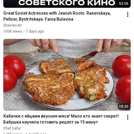
52:50
Great Soviet Actresses with Jewish Roots: Ranevskaya, 
Peltzer, Bystritskaya. Faina Bulavina
Sheinkin40
100K views
•
7 days ago
10:20
Кабачки с яйцами вкуснее мяса! Мало кто знает секрет! 
Бабушка научила готовить рецепт за 15 минут
Chef Gafur