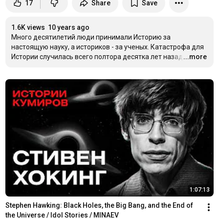
17
Share
Save
1.6K views
10 years ago
Много десятилетий люди принимали Историю за 
настоящую науку, а историков - за ученых. Катастрофа для 
Истории случилась всего полтора десятка лет назад, с 
...more
развити
…
1:07:13
Stephen Hawking: Black Holes, the Big Bang, and the End of 
the Universe / Idol Stories / MINAEV