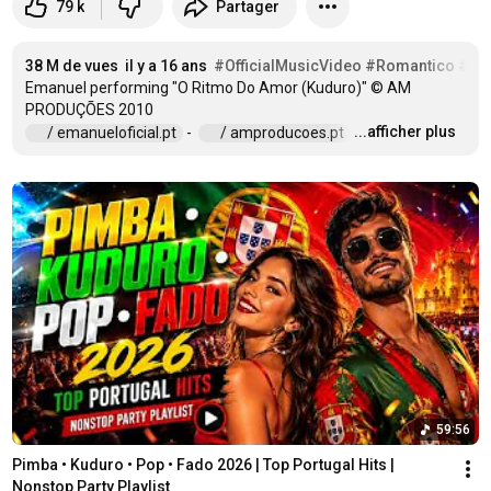
79 k
Partager
38 M de vues
il y a 16 ans
#OfficialMusicVideo
#Romantico
#Po
Emanuel performing "O Ritmo Do Amor (Kuduro)" © AM 
...afficher plus
 / emanueloficial.pt  
 -  
 / amproducoes.pt  
…
59:56
Pimba • Kuduro • Pop • Fado 2026 | Top Portugal Hits | 
Nonstop Party Playlist