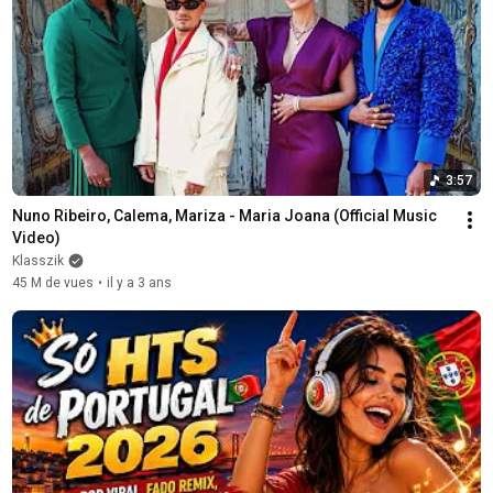
3:57
Nuno Ribeiro, Calema, Mariza - Maria Joana (Official Music 
Video)
Klasszik
45 M de vues
•
il y a 3 ans