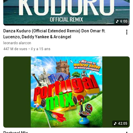
6:00
Danza Kuduro (Official Extended Remix) Don Omar ft. 
Lucenzo, Daddy Yankee & Arcángel
leonardo alarcon
447 M de vues
•
il y a 15 ans
42:05
Portugal Mix