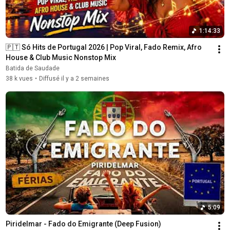
1:14:33
🇵🇹 Só Hits de Portugal 2026 | Pop Viral, Fado Remix, Afro 
House & Club Music Nonstop Mix
Batida de Saudade
38 k vues
•
Diffusé il y a 2 semaines
5:09
Piridelmar - Fado do Emigrante (Deep Fusion)