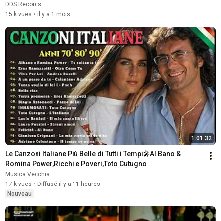
DDS Records
15 k vues
•
il y a 1 mois
1:01:32
Le Canzoni Italiane Più Belle di Tutti i Tempi🎤Al Bano & 
Romina Power,Ricchi e Poveri,Toto Cutugno
Musica Vecchia
17 k vues
•
Diffusé il y a 11 heures
Nouveau