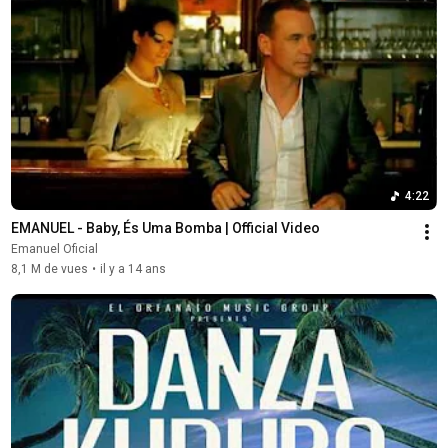
4:22
EMANUEL - Baby, És Uma Bomba | Official Video
Emanuel Oficial
8,1 M de vues
•
il y a 14 ans