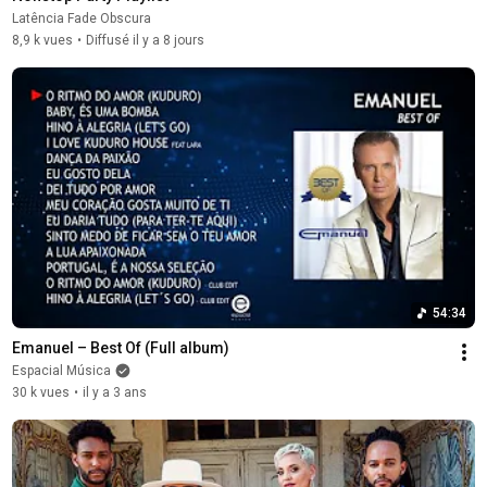
Latência Fade Obscura
8,9 k vues
•
Diffusé il y a 8 jours
54:34
Emanuel – Best Of (Full album)
Espacial Música
30 k vues
•
il y a 3 ans