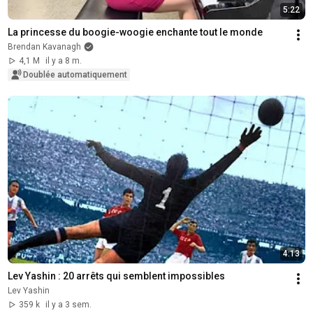
5:22
La princesse du boogie-woogie enchante tout le monde
Brendan Kavanagh
4,1 M
il y a 8 m.
Doublée automatiquement
4:13
Lev Yashin : 20 arrêts qui semblent impossibles
Lev Yashin
359 k
il y a 3 sem.