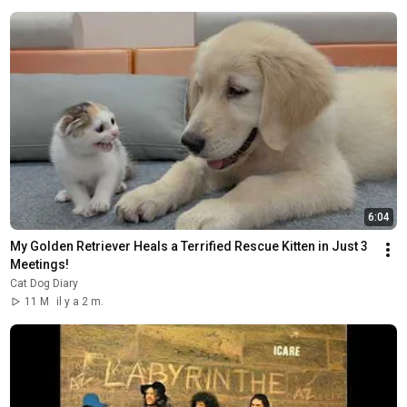
6:04
My Golden Retriever Heals a Terrified Rescue Kitten in Just 3 
Meetings!
Cat Dog Diary
11 M
il y a 2 m.