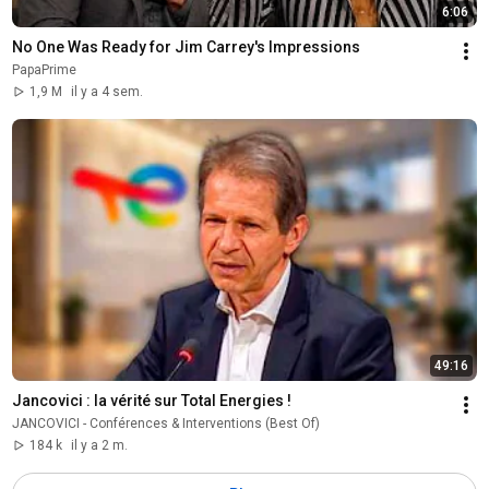
6:06
No One Was Ready for Jim Carrey's Impressions
PapaPrime
1,9 M
il y a 4 sem.
49:16
Jancovici : la vérité sur Total Energies !
JANCOVICI - Conférences & Interventions (Best Of)
184 k
il y a 2 m.