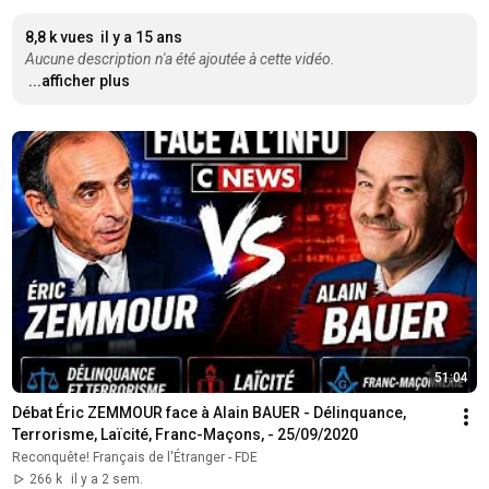
8,8 k vues
il y a 15 ans
Aucune description n'a été ajoutée à cette vidéo.
...afficher plus
51:04
Débat Éric ZEMMOUR face à Alain BAUER - Délinquance, 
Terrorisme, Laïcité, Franc-Maçons, - 25/09/2020
Reconquête! Français de l'Étranger - FDE
266 k
il y a 2 sem.