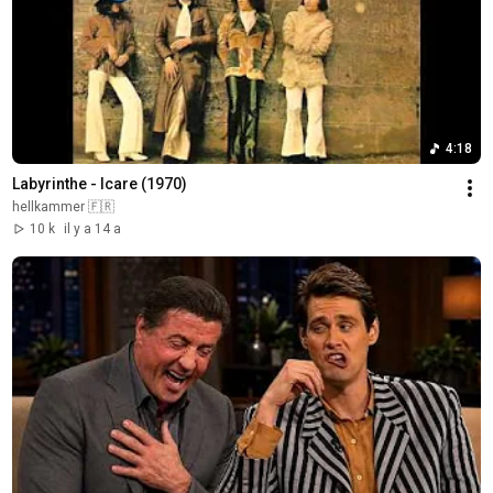
4:18
Labyrinthe - Icare (1970)
hellkammer 🇫🇷
10 k
il y a 14 a