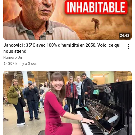
24:42
Jancovici : 35°C avec 100% d'humidité en 2050. Voici ce qui 
nous attend
Numero Un
307 k
il y a 3 sem.