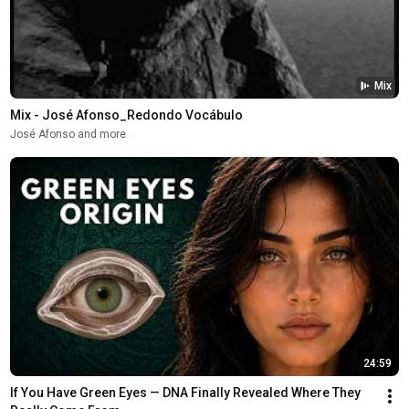
Mix
Mix - José Afonso_Redondo Vocábulo
José Afonso and more
24:59
If You Have Green Eyes — DNA Finally Revealed Where They 