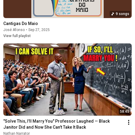
9 songs
Cantigas Do Maio
José Afonso
•
Sep 27, 2025
View full playlist
58:45
"Solve This, I'll Marry You" Professor Laughed — Black 
Janitor Did and Now She Can't Take It Back
Nathan Narrator