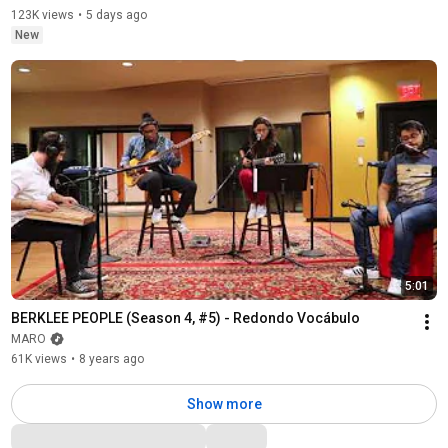
123K views
•
5 days ago
New
5:01
BERKLEE PEOPLE (Season 4, #5) - Redondo Vocábulo
MARO
61K views
•
8 years ago
Show more
Comments