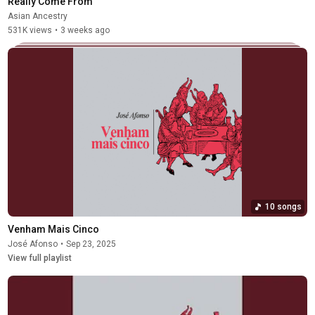
Really Come From
Asian Ancestry
531K views
•
3 weeks ago
10 songs
Venham Mais Cinco
José Afonso
•
Sep 23, 2025
View full playlist