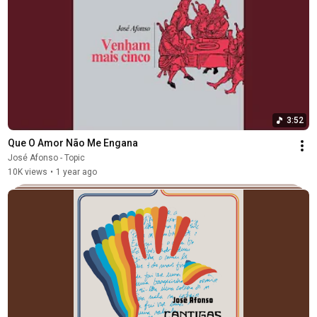
3:52
Que O Amor Não Me Engana
José Afonso - Topic
10K views
•
1 year ago