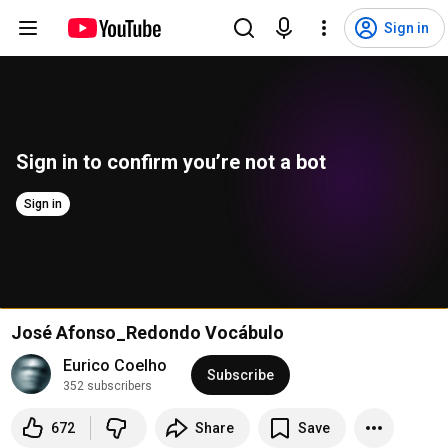
Sign in
Sign in to confirm you’re not a bot
Sign in
José Afonso_Redondo Vocábulo
Eurico Coelho
Subscribe
352 subscribers
672
Share
Save