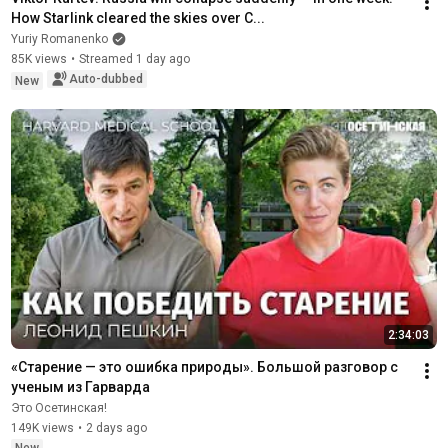
How Starlink cleared the skies over C...
Yuriy Romanenko
85K views
•
Streamed 1 day ago
Auto-dubbed
New
2:34:03
«Старение — это ошибка природы». Большой разговор с 
ученым из Гарварда
Это Осетинская!
149K views
•
2 days ago
New