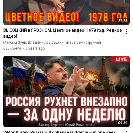
27:28
ВЫСОЦКИЙ в ГРОЗНОМ. Цветное видео! 1978 год. Редкое 
видео!
Максим Зуев. Владимир Высоцкий Гитара Семиструнная
685K views
•
3 years ago
1:09:30
Viktor Kurtev: Russia will collapse suddenly — in one week. 