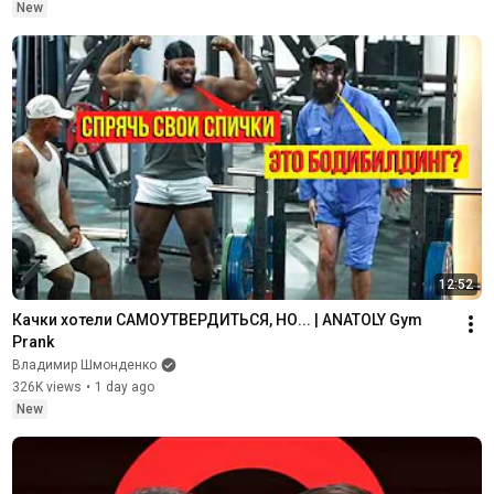
New
12:52
Качки хотели САМОУТВЕРДИТЬСЯ, НО... | ANATOLY Gym 
Prank
Владимир Шмонденко
326K views
•
1 day ago
New