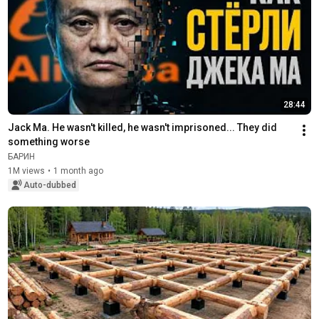
28:44
Jack Ma. He wasn't killed, he wasn't imprisoned... They did 
something worse
БАРИН
1M views
•
1 month ago
Auto-dubbed