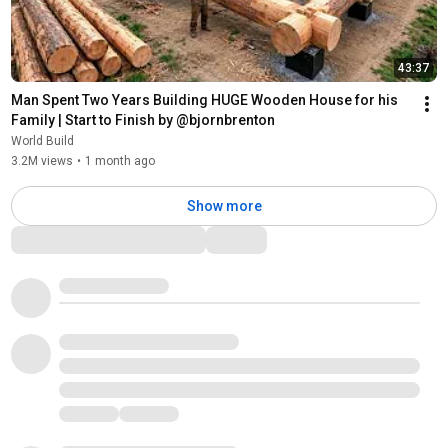
43:37
Man Spent Two Years Building HUGE Wooden House for his 
Family | Start to Finish by @bjornbrenton
World Build
3.2M views
•
1 month ago
Show more
Comments