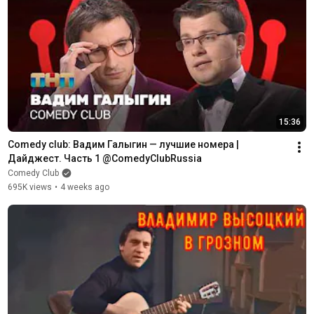
15:36
Comedy club: Вадим Галыгин — лучшие номера | 
Дайджест. Часть 1 @ComedyClubRussia
Comedy Club
695K views
•
4 weeks ago