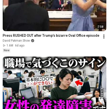
7:58
Press RUSHED OUT after Trump’s bizarre Oval Office episode
David Pakman Show
1.6M
6d ago
New