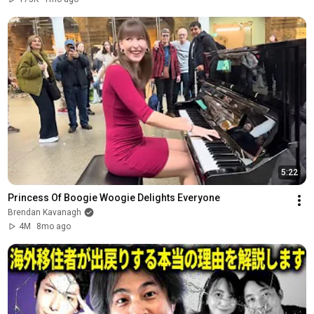
5:22
Princess Of Boogie Woogie Delights Everyone
Brendan Kavanagh
4M
8mo ago