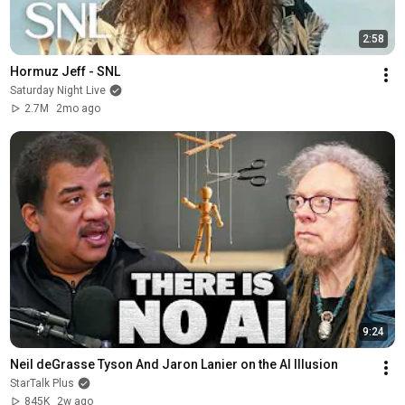
2:58
Hormuz Jeff - SNL
Saturday Night Live
2.7M
2mo ago
9:24
Neil deGrasse Tyson And Jaron Lanier on the AI Illusion
StarTalk Plus
845K
2w ago