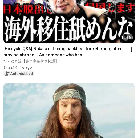
12:36
[Hiroyuki Q&A] Nakata is facing backlash for returning after 
moving abroad... As someone who has ...
ひろゆき流【完全字幕付切抜譚】
221K
4w ago
Auto-dubbed