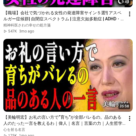
9:43
【職場】会社で気づかれる女性の発達障害サイン５選!| アスペ
ルガー症候群| 自閉症スペクトラム | 注意欠如多動症 | ADHD・
ASD・LD
精神科医さわの幸せの処方箋
547K
3mo ago
35:58
【美輪明宏】お礼の言い方で“育ち”が全部バレるの。品のある
人のたった一言を教えるわ｜偉人｜名言｜言葉の力｜人生哲学
｜
心を射る名言
175K
1mo ago