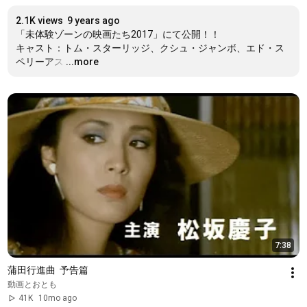
2.1K views
9 years ago
「未体験ゾーンの映画たち2017」にて公開！！

キャスト：トム・スターリッジ、クシュ・ジャンボ、エド・ス
ペリーアス
…
...more
7:38
蒲田行進曲  予告篇
動画とおとも
41K
10mo ago