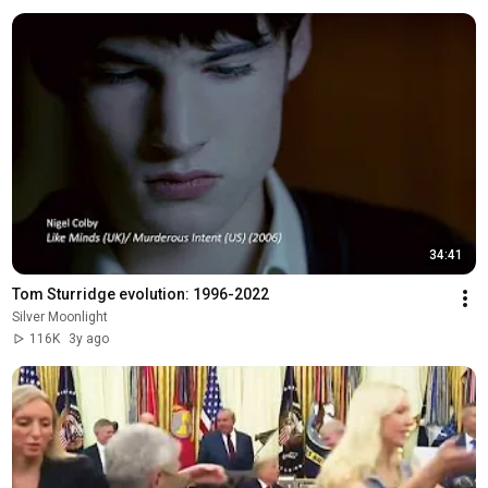
34:41
Tom Sturridge evolution: 1996-2022
Silver Moonlight
116K
3y ago