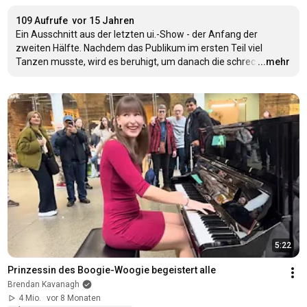
109 Aufrufe
vor 15 Jahren
Ein Ausschnitt aus der letzten ui.-Show - der Anfang der 
zweiten Hälfte. Nachdem das Publikum im ersten Teil viel 
Tanzen musste, wird es beruhigt, um danach die schrec
…
...mehr
5:22
Prinzessin des Boogie-Woogie begeistert alle
Brendan Kavanagh
4 Mio.
vor 8 Monaten