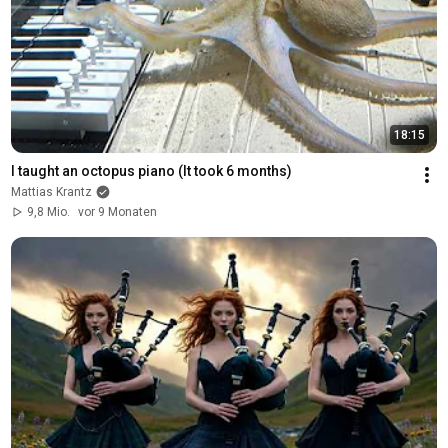
18:15
I taught an octopus piano (It took 6 months)
Mattias Krantz
9,8 Mio.
vor 9 Monaten