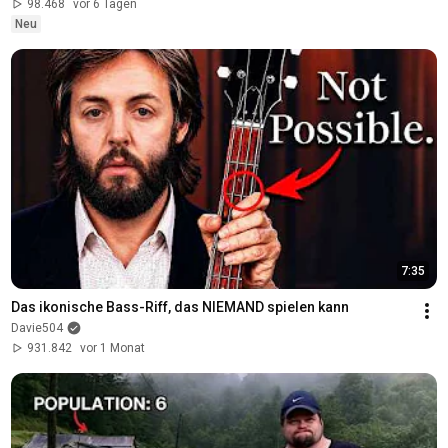
98.468
vor 6 Tagen
Neu
7:35
Das ikonische Bass-Riff, das NIEMAND spielen kann
Davie504
931.842
vor 1 Monat