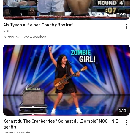
27:42
Als Tyson auf einen Country Boy traf
VS+
999.751
vor 4 Wochen
5:13
Kennst du The Cranberries? So hast du „Zombie“ NOCH NIE 
gehört!