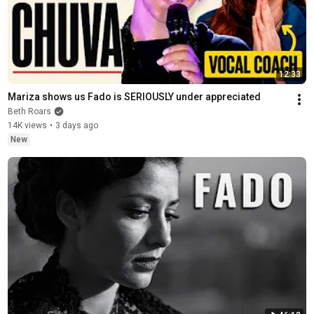
12:33
Mariza shows us Fado is SERIOUSLY under appreciated
Beth Roars
14K views
•
3 days ago
New