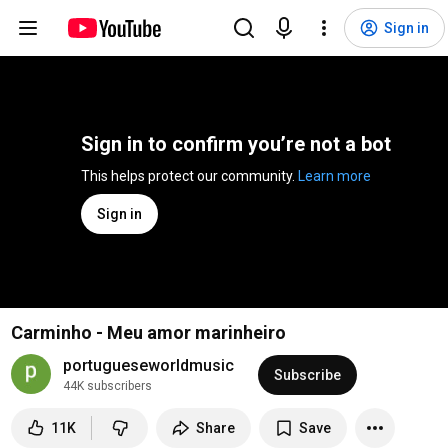
Sign in
Sign in to confirm you’re not a bot
This helps protect our community. 
Learn more
Sign in
Carminho - Meu amor marinheiro
portugueseworldmusic
Subscribe
44K subscribers
11K
Share
Save