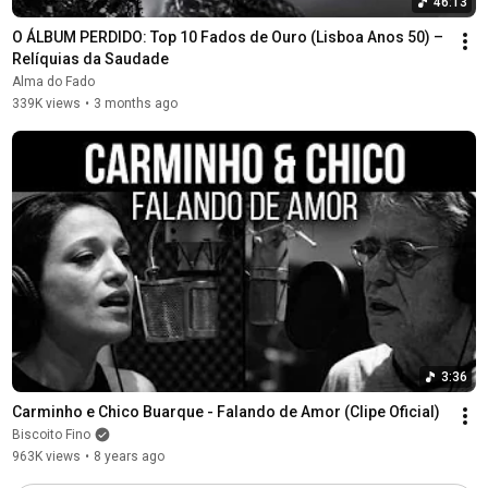
46:13
O ÁLBUM PERDIDO: Top 10 Fados de Ouro (Lisboa Anos 50) – 
Relíquias da Saudade
Alma do Fado
339K views
•
3 months ago
3:36
Carminho e Chico Buarque - Falando de Amor (Clipe Oficial)
Biscoito Fino
963K views
•
8 years ago