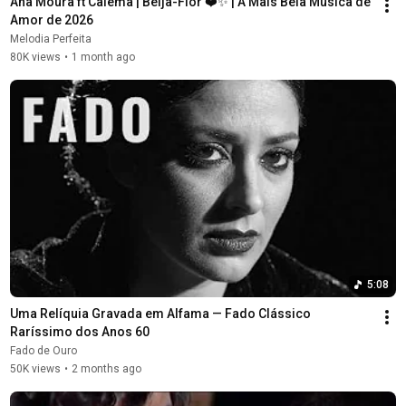
Ana Moura ft Calema | Beija-Flor ❤️✨ | A Mais Bela Música de 
Amor de 2026
Melodia Perfeita
80K views
•
1 month ago
5:08
Uma Relíquia Gravada em Alfama — Fado Clássico 
Raríssimo dos Anos 60
Fado de Ouro
50K views
•
2 months ago