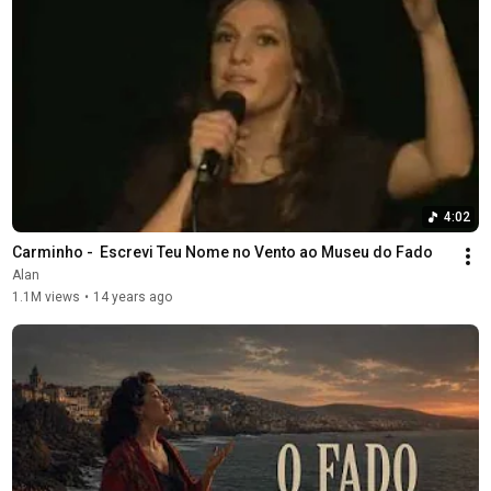
4:02
Carminho -  Escrevi Teu Nome no Vento ao Museu do Fado
Alan
1.1M views
•
14 years ago