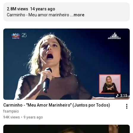
2.8M views
14 years ago
Carminho - Meu amor marinheiro
...more
3:15
Carminho - "Meu Amor Marinheiro" (Juntos por Todos)
fsampaio
94K views
•
9 years ago