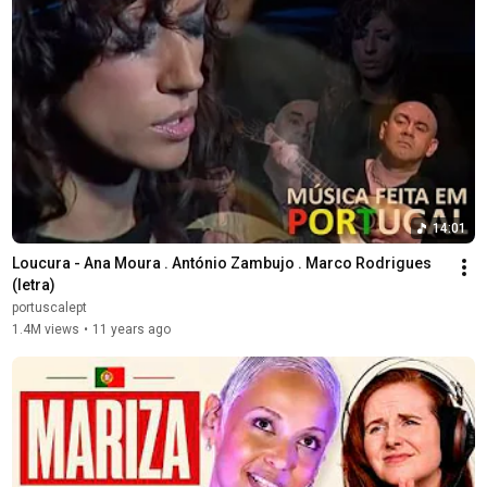
14:01
Loucura - Ana Moura . António Zambujo . Marco Rodrigues 
(letra)
portuscalept
1.4M views
•
11 years ago