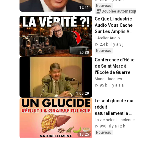
Nouveau
12:41
Ce Que L'Industrie 
Audio Vous Cache 
Sur Les Amplis À 
Tubes
L'Atelier Audio
2,4 k
il y a 3 j
Nouveau
20:30
Conférence d'Hélie 
de Saint Marc à 
l'Ecole de Guerre
Manet Jacques
95 k
il y a 1 a
1:05:29
Le seul glucide qui 
réduit 
naturellement la 
graisse du foie
La vie selon la science
990
il y a 12 h
Nouveau
13:25