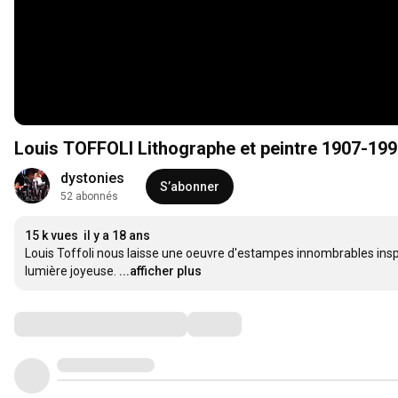
Louis TOFFOLI Lithographe et peintre 1907-19
dystonies
S’abonner
52 abonnés
15 k vues
il y a 18 ans
Louis Toffoli nous laisse une oeuvre d'estampes innombrables ins
lumière joyeuse.
...afficher plus
Commentaires