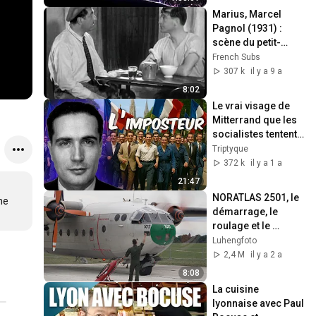
Dormir
Marius, Marcel 
Pagnol (1931) : 
scène du petit-
déjeuner
French Subs
307 k
il y a 9 a
8:02
Le vrai visage de 
Mitterrand que les 
socialistes tentent 
encore de 
Triptyque
réhabiliter
372 k
il y a 1 a
21:47
NORATLAS 2501, le 
e 
démarrage, le 
roulage et le 
décollage ,Une 
Luhengfoto
rareté à voir
2,4 M
il y a 2 a
8:08
La cuisine 
lyonnaise avec Paul 