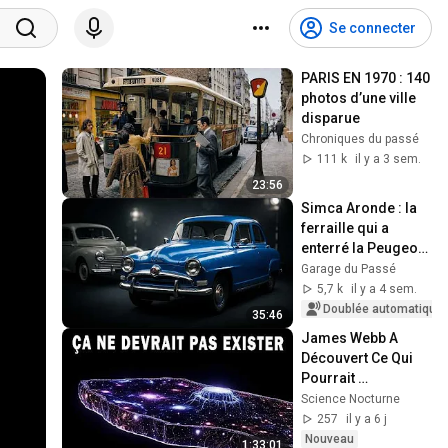
Se connecter
PARIS EN 1970 : 140 
photos d’une ville 
disparue
Chroniques du passé
111 k
il y a 3 sem.
23:56
Simca Aronde : la 
ferraille qui a 
enterré la Peugeot 
203
Garage du Passé
5,7 k
il y a 4 sem.
Doublée automatique
35:46
James Webb A 
Découvert Ce Qui 
Pourrait 
Bouleverser La 
Science Nocturne
Physique | 
257
il y a 6 j
Documentaire Pour 
Nouveau
1:33:01