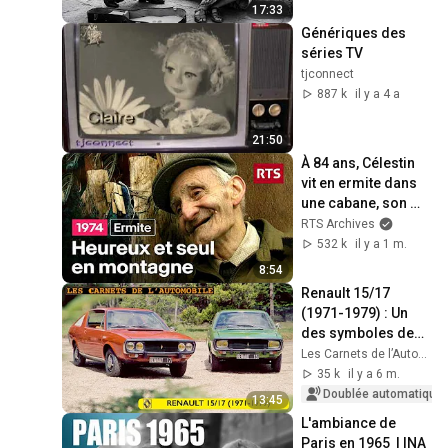
fait ÇA
17:33
Génériques des 
séries TV
tjconnect
887 k
il y a 4 a
21:50
À 84 ans, Célestin 
vit en ermite dans 
une cabane, son 
petit paradis
RTS Archives
532 k
il y a 1 m.
8:54
Renault 15/17 
(1971-1979) : Un 
des symboles des 
années 70
Les Carnets de l’Automobile
35 k
il y a 6 m.
Doublée automatique
13:45
L'ambiance de 
Paris en 1965  | INA 