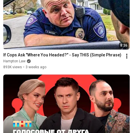
8:36
If Cops Ask "Where You Headed?" - Say THIS (Simple Phrase)
Hampton Law
893K views
•
3 weeks ago