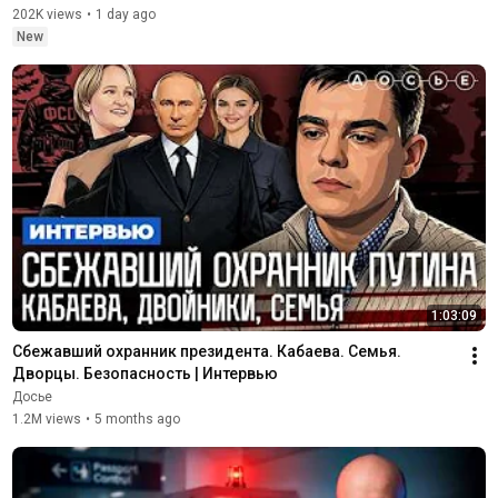
202K views
•
1 day ago
New
1:03:09
Сбежавший охранник президента. Кабаева. Семья. 
Дворцы. Безопасность | Интервью
Досье
1.2M views
•
5 months ago