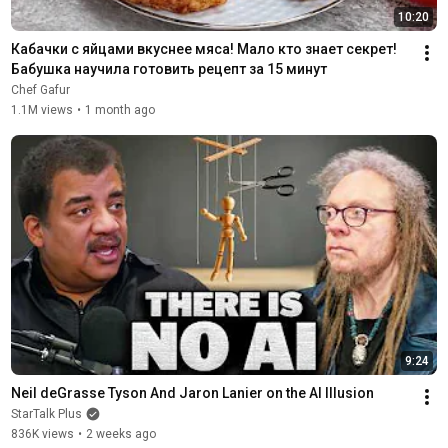
10:20
Кабачки с яйцами вкуснее мяса! Мало кто знает секрет! 
Бабушка научила готовить рецепт за 15 минут
Chef Gafur
1.1M views
•
1 month ago
9:24
Neil deGrasse Tyson And Jaron Lanier on the AI Illusion
StarTalk Plus
836K views
•
2 weeks ago