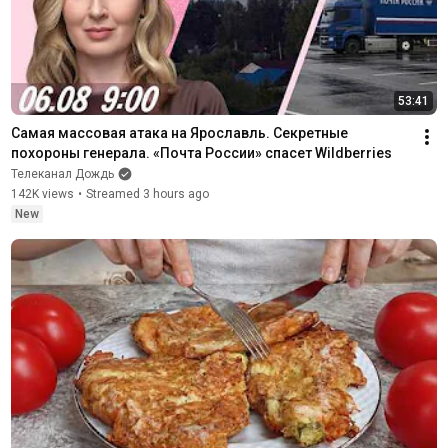
53:41
Самая массовая атака на Ярославль. Секретные 
похороны генерала. «Почта России» спасет Wildberries
Телеканал Дождь
142K views
•
Streamed 3 hours ago
New