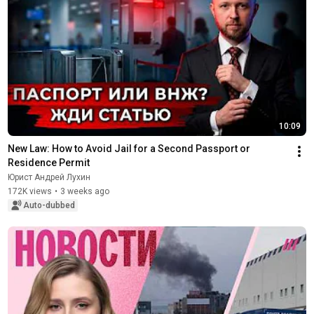
10:09
New Law: How to Avoid Jail for a Second Passport or 
Residence Permit
Юрист Андрей Лухин
172K views
•
3 weeks ago
Auto-dubbed