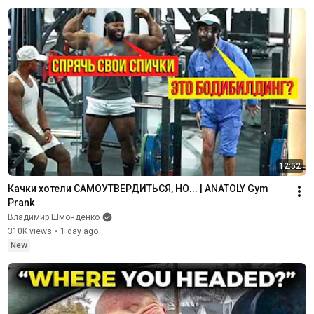
12:52
Качки хотели САМОУТВЕРДИТЬСЯ, НО... | ANATOLY Gym 
Prank
Владимир Шмонденко
310K views
•
1 day ago
New