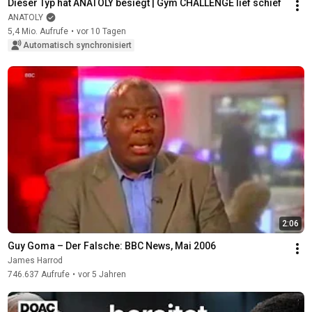
Dieser Typ hat ANATOLY besiegt | Gym CHALLENGE lief schief
ANATOLY
5,4 Mio. Aufrufe
•
vor 10 Tagen
Automatisch synchronisiert
2:06
Guy Goma – Der Falsche: BBC News, Mai 2006
James Harrod
746.637 Aufrufe
•
vor 5 Jahren