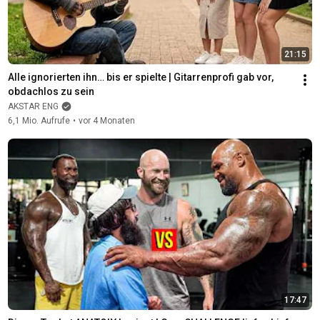
21:15
Alle ignorierten ihn… bis er spielte | Gitarrenprofi gab vor, 
obdachlos zu sein
AKSTAR ENG
6,1 Mio. Aufrufe
•
vor 4 Monaten
17:47