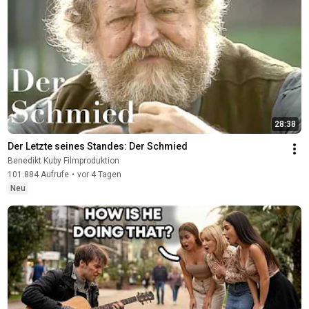
28:38
Der Letzte seines Standes: Der Schmied
Benedikt Kuby Filmproduktion
101.884 Aufrufe
•
vor 4 Tagen
Neu