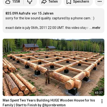
1558
Teilen
Speichern
835.099 Aufrufe
vor 15 Jahren
sorry for the low sound quality. captured by a phone cam. : )

exact date is july 06th, 2011 
22:00
 UMT. this video staye
…
...mehr
43:37
Man Spent Two Years Building HUGE Wooden House for his 
Family | Start to Finish by @bjornbrenton