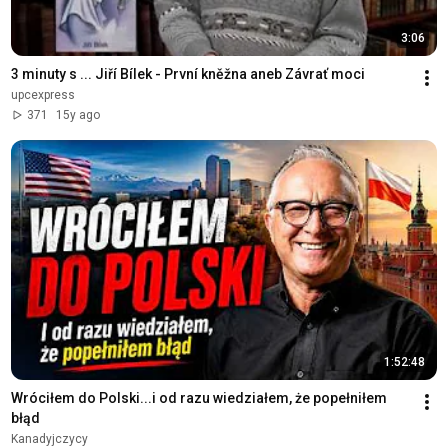
3:06
3 minuty s ... Jiří Bílek - První kněžna aneb Závrať moci
upcexpress
371
15y ago
1:52:48
Wróciłem do Polski...i od razu wiedziałem, że popełniłem 
błąd
Kanadyjczycy