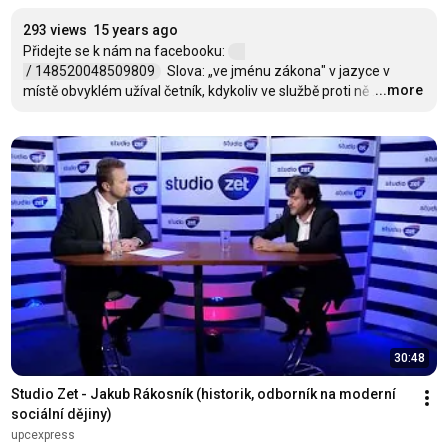
293 views
15 years ago
Přidejte se k nám na facebooku: 
 / 148520048509809  
  Slova: „ve jménu zákona" v jazyce v 
...more
místě obvyklém užíval četník, kdykoliv ve službě proti ně
…
30:48
Studio Zet - Jakub Rákosník (historik, odborník na moderní 
sociální dějiny)
upcexpress