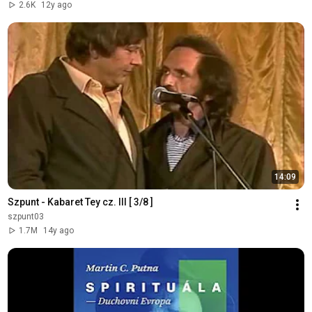
2.6K
12y ago
14:09
Szpunt - Kabaret Tey cz. III [ 3/8 ]
szpunt03
1.7M
14y ago