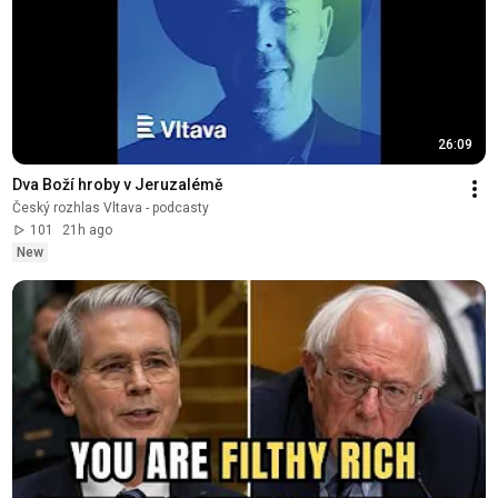
26:09
Dva Boží hroby v Jeruzalémě
Český rozhlas Vltava - podcasty
101
21h ago
New