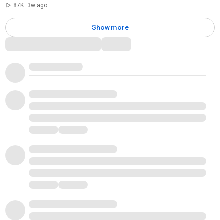
87K
3w ago
Show more
Comments