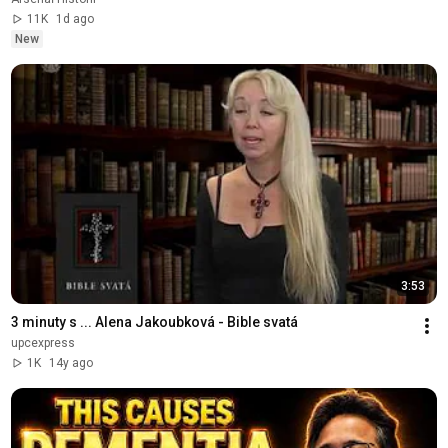
11K
1d ago
New
3:53
3 minuty s ... Alena Jakoubková - Bible svatá
upcexpress
1K
14y ago