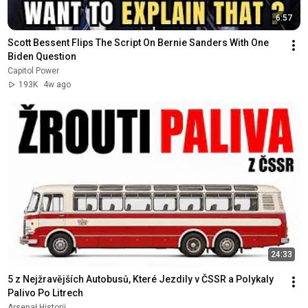
6:57
Scott Bessent Flips The Script On Bernie Sanders With One 
Biden Question
Capitol Power
193K
4w ago
24:33
5 z Nejžravějších Autobusů, Které Jezdily v ČSSR a Polykaly 
Palivo Po Litrech
Arsenał Historii