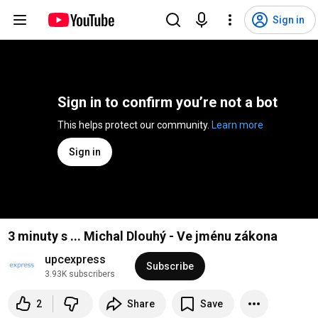
Sign in
Sign in to confirm you’re not a bot
This helps protect our community. 
Learn more
Sign in
3 minuty s ... Michal Dlouhý - Ve jménu zákona
upcexpress
Subscribe
3.93K subscribers
2
Share
Save