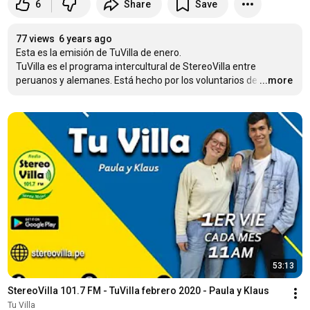
6
Share
Save
77 views
6 years ago
Esta es la emisión de TuVilla de enero.

TuVilla es el programa intercultural de StereoVilla entre 
peruanos y alemanes. Está hecho por los voluntarios de
…
...more
53:13
StereoVilla 101.7 FM - TuVilla febrero 2020 - Paula y Klaus
Tu Villa