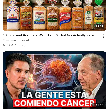
31:08
10 US Bread Brands to AVOID and 3 That Are Actually Safe
Consumer Exposed
3.2M
1mo ago
1:18:30