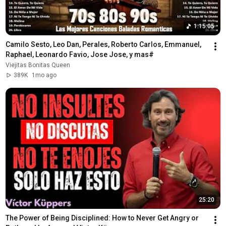
1:15:05
Camilo Sesto, Leo Dan, Perales, Roberto Carlos, Emmanuel, 
Raphael, Leonardo Favio, Jose Jose, y mas#
Viejitas Bonitas Queen
389K
1mo ago
25:20
The Power of Being Disciplined: How to Never Get Angry or 