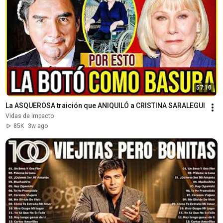
57:10
La ASQUEROSA traición que ANIQUILÓ a CRISTINA SARALEGUI
Vidas de Impacto
85K
3w ago