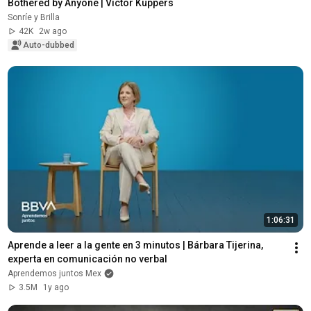
Bothered by Anyone | Victor Küppers
Sonríe y Brilla
42K
2w ago
Auto-dubbed
1:06:31
Aprende a leer a la gente en 3 minutos | Bárbara Tijerina, 
experta en comunicación no verbal
Aprendemos juntos Mex
3.5M
1y ago