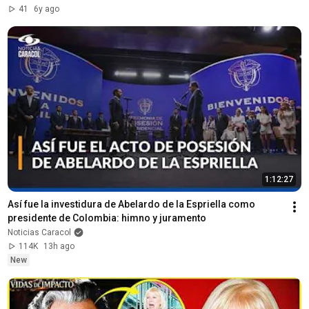
41
6y ago
1:12:27
Así fue la investidura de Abelardo de la Espriella como 
presidente de Colombia: himno y juramento
Noticias Caracol
114K
13h ago
New