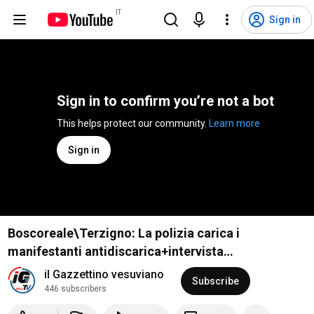
IT
Sign in
Sign in to confirm you’re not a bot
This helps protect our community. 
Learn more
Sign in
Boscoreale\Terzigno: La polizia carica i
manifestanti antidiscarica+intervista
prof.Genovese
il Gazzettino vesuviano
Subscribe
446 subscribers