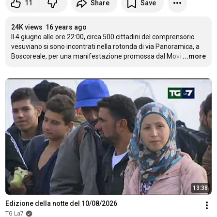
11
Share
Save
24K views
16 years ago
Il 4 giugno alle ore 
22:00
, circa 500 cittadini del comprensorio 
vesuviano si sono incontrati nella rotonda di via Panoramica, a 
Boscoreale, per una manifestazione promossa dal Movi
…
...more
13:38
Edizione della notte del 10/08/2026
TG La7