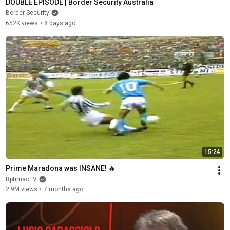
DOUBLE EPISODE | Border Security Australia
Border Security
652K views
•
8 days ago
15:24
Prime Maradona was INSANE! 🔥
RptimaoTV
2.9M views
•
7 months ago