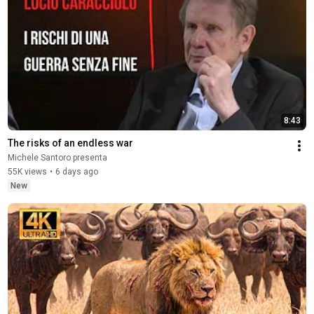
8:43
The risks of an endless war
Michele Santoro presenta
55K views
•
6 days ago
New