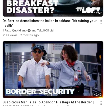
16:57
Dr. Berrino demolishes the Italian breakfast: “It’s ruining your 
health”
Il Fatto Quotidiano
and TvLoftOfficial
719K views
•
2 months ago
42:40
Suspicious Man Tries To Abandon His Bags At The Border | 