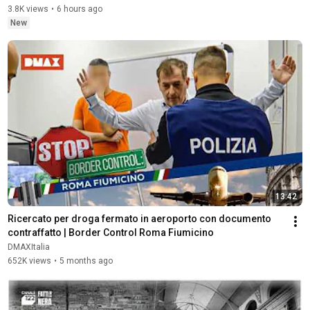
3.8K views
•
6 hours ago
New
13:42
Ricercato per droga fermato in aeroporto con documento 
contraffatto | Border Control Roma Fiumicino
DMAXItalia
652K views
•
5 months ago