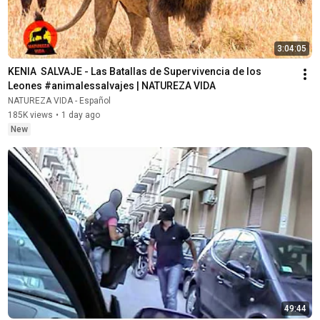
3:04:05
KENIA  SALVAJE - Las Batallas de Supervivencia de los 
Leones #animalessalvajes | NATUREZA VIDA
NATUREZA VIDA - Español
185K views
•
1 day ago
New
49:44