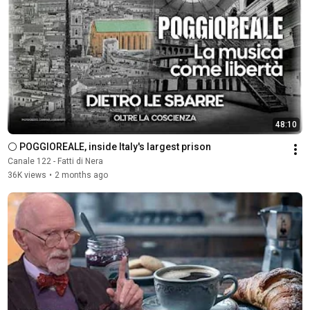
48:10
⚪ POGGIOREALE, inside Italy's largest prison
Canale 122 - Fatti di Nera
36K views
•
2 months ago