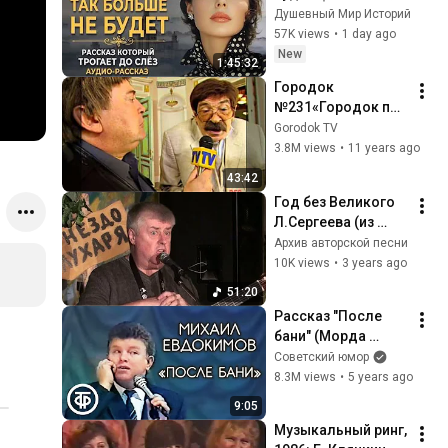
который трогает 
Душевный Мир Историй
до глубины души. 
57K views
•
1 day ago
Очень сильная 
New
1:45:32
история ｜ 
Городок 
Аудиорассказ
№231«Городок по 
совету» / Городок 
Gorodok TV
№232«Городок на 
3.8M views
•
11 years ago
выживание»
43:42
Год без Великого 
Л.Сергеева (из 
неопубликованных 
Архив авторской песни
записей - 
10K views
•
3 years ago
29.03.2012 - 2 
51:20
отделение).
Рассказ "После 
бани" (Морда 
красная). Михаил 
Советский юмор
Евдокимов (1990)
8.3M views
•
5 years ago
9:05
Музыкальный ринг, 