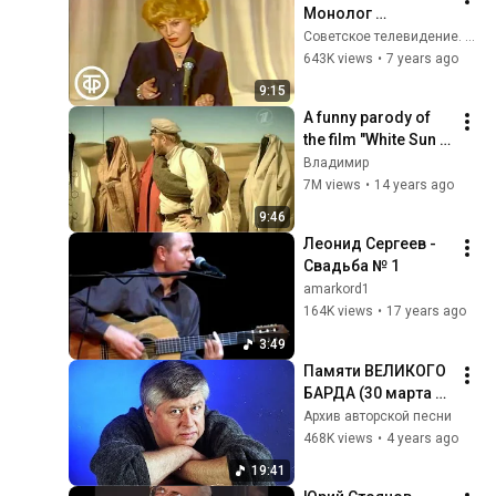
Монолог 
инструктора по 
Советское телевидение. ГОСТЕЛЕРАДИОФОНД
туризму. Встреча в 
643K views
•
7 years ago
Концертной студии 
9:15
Останкино (1982)
A funny parody of 
the film "White Sun 
of the Desert."mp4
Владимир
7M views
•
14 years ago
9:46
Леонид Сергеев - 
Свадьба № 1
amarkord1
164K views
•
17 years ago
3:49
Памяти ВЕЛИКОГО 
БАРДА (30 марта 
1953 — 5 июля 
Архив авторской песни
2022).
468K views
•
4 years ago
19:41