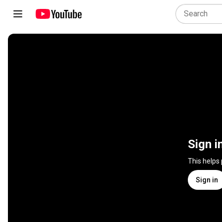
Sign i
This helps
Sign in