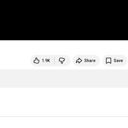
1.9K
Share
Save