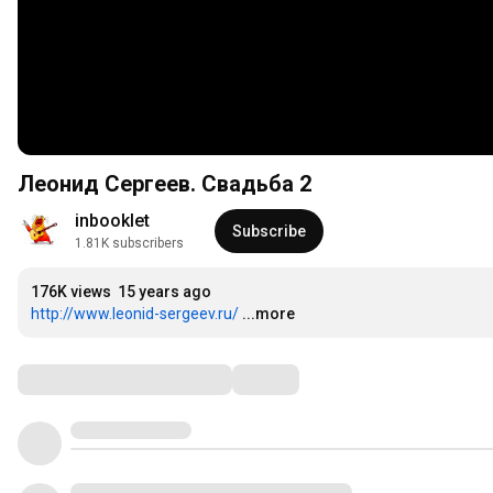
Леонид Сергеев. Свадьба 2
inbooklet
Subscribe
1.81K subscribers
176K views
15 years ago
http://www.leonid-sergeev.ru/
...more
Comments