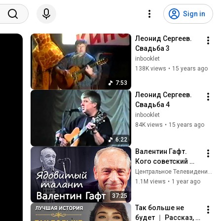
Sign in
Леонид Сергеев. 
Свадьба 3
inbooklet
138K views
•
15 years ago
7:53
Леонид Сергеев. 
Свадьба 4
inbooklet
84K views
•
15 years ago
6:22
Валентин Гафт. 
Кого советский 
актер обижал 
Центральное Телевидение
своими 
1.1M views
•
1 year ago
эпиграммами
37:25
Так больше не 
будет ｜ Рассказ, 