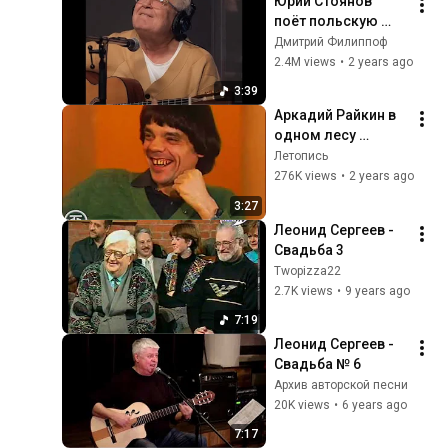
Юрий Стоянов  
поёт польскую 
песню Nie 
Дмитрий Филиппоф
Spoczniemy
2.4M views
•
2 years ago
3:39
Аркадий Райкин в 
одном лесу 
медведь работал 
Летопись
зайцем 🤣👍
276K views
•
2 years ago
3:27
Леонид Сергеев - 
Свадьба 3
Twopizza22
2.7K views
•
9 years ago
7:19
Леонид Сергеев - 
Свадьба № 6
Архив авторской песни
20K views
•
6 years ago
7:17