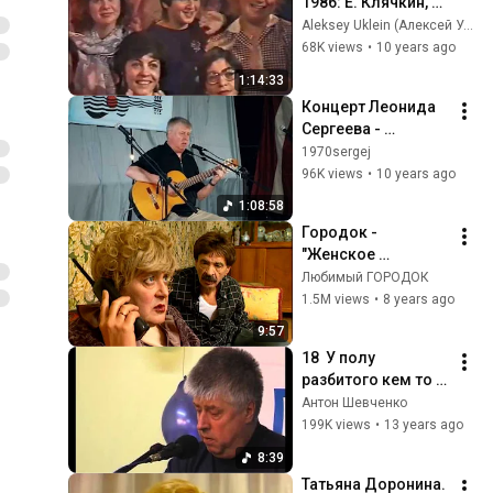
1986: Е. Клячкин, Л. 
Сергеев, А. 
Aleksey Uklein (Алексей Уклеин)
Розенбаум, В. 
68K views
•
10 years ago
Федоров
1:14:33
Концерт Леонида 
Сергеева - 
Поющий берег 
1970sergej
2015
96K views
•
10 years ago
1:08:58
Городок -
"Женское 
коварство"
Любимый ГОРОДОК
1.5M views
•
8 years ago
9:57
18  У полу 
разбитого кем то 
стакана   Леонид 
Антон Шевченко
Сергеев
199K views
•
13 years ago
8:39
Татьяна Доронина. 