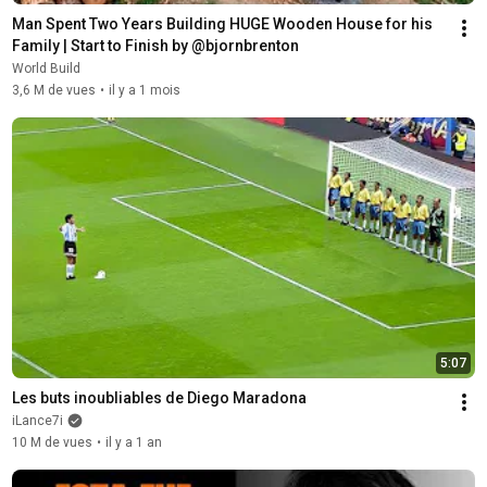
Man Spent Two Years Building HUGE Wooden House for his 
Family | Start to Finish by @bjornbrenton
World Build
3,6 M de vues
•
il y a 1 mois
5:07
Les buts inoubliables de Diego Maradona
iLance7i
10 M de vues
•
il y a 1 an