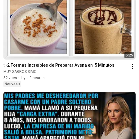
5:25
✨️​2 Formas Increíbles de Preparar Avena en  5 Minutos
MUY SABROSISIMO
52 vues
•
il y a 9 heures
Nouveau