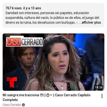
767 k vues
il y a 13 ans
Sanidad con intereses, personas sin papeles, educación 
suspendida, cultura del vacío, lo público es de ellos, el juego del 
dinero es la ruina, los desahucios con burbujas, e
…
...afficher plus
18:26
Mi sangre me traiciona 🧓🏻💍⚰️ | Caso Cerrado Capítulo 
Completo
Caso Cerrado