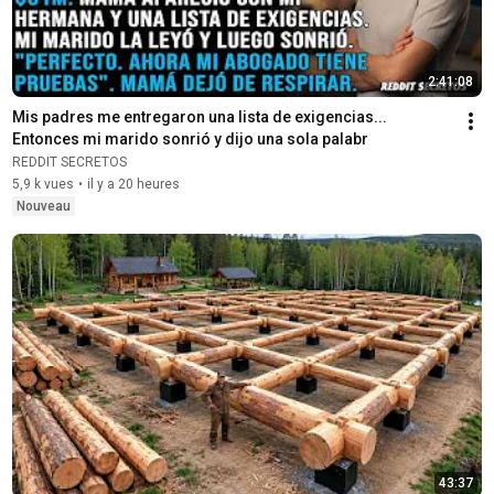
2:41:08
Mis padres me entregaron una lista de exigencias... 
Entonces mi marido sonrió y dijo una sola palabr
REDDIT SECRETOS
5,9 k vues
•
il y a 20 heures
Nouveau
43:37