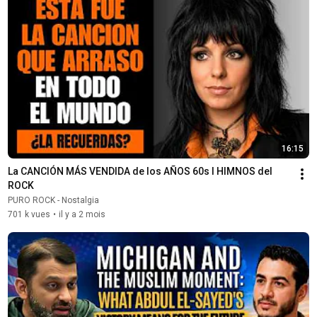
16:15
La CANCIÓN MÁS VENDIDA de los AÑOS 60s l HIMNOS del 
ROCK
PURO ROCK - Nostalgia
701 k vues
•
il y a 2 mois