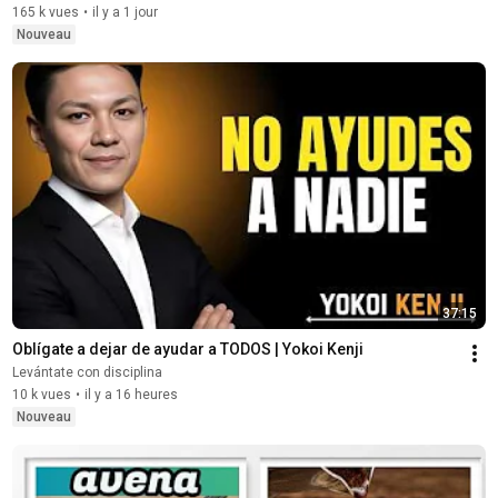
165 k vues
•
il y a 1 jour
Nouveau
37:15
Oblígate a dejar de ayudar a TODOS | Yokoi Kenji
Levántate con disciplina
10 k vues
•
il y a 16 heures
Nouveau