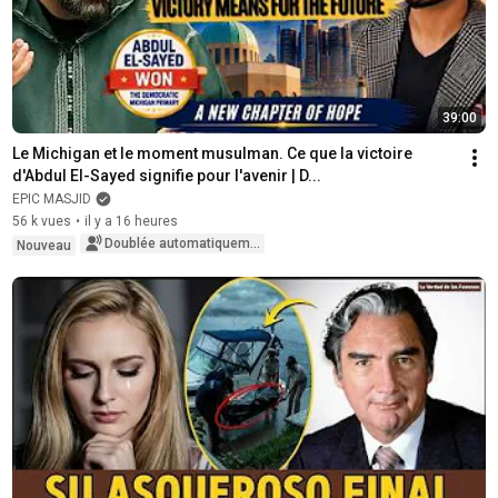
39:00
Le Michigan et le moment musulman. Ce que la victoire 
d'Abdul El-Sayed signifie pour l'avenir | D...
EPIC MASJID
56 k vues
•
il y a 16 heures
Doublée automatiquement
Nouveau