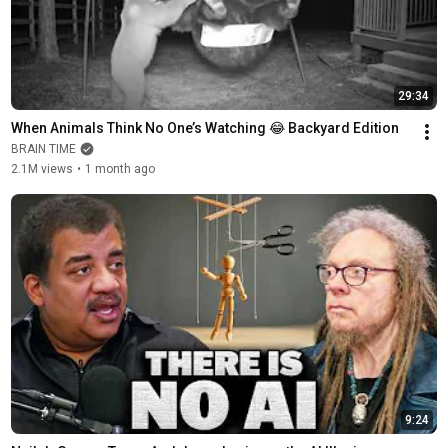
29:34
When Animals Think No One’s Watching 😂 Backyard Edition
BRAIN TIME
2.1M views
•
1 month ago
9:24