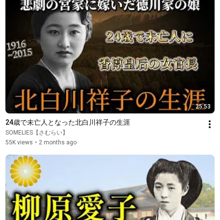
25:53
24歳で未亡人となった北白川祥子の生涯
SOMELIES【さむらい】
55K views
•
2 months ago