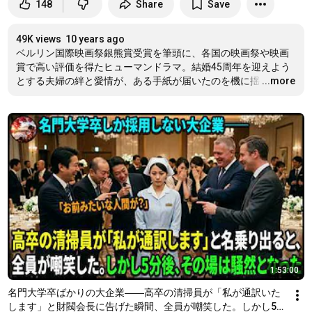
148
Share
Save
49K views
10 years ago
ベルリン国際映画祭銀熊賞受賞を筆頭に、各国の映画祭や映画
賞で高い評価を得たヒューマンドラマ。結婚45周年を迎えよう
とする夫婦の絆と愛情が、ある手紙が届いたのを機に揺
…
...more
1:53:00
名門大学卒ばかりの大企業――高卒の清掃員が「私が通訳いた
します」と財閥会長に告げた瞬間、全員が嘲笑した。しかし5分