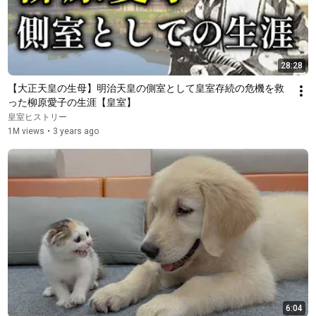
28:28
【大正天皇の生母】明治天皇の側室として皇室存続の危機を救
った柳原愛子の生涯【皇室】
皇室ヒストリー
1M views
•
3 years ago
6:04