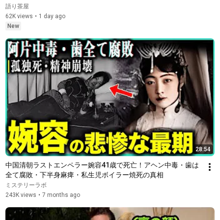
後、その場は静まり返った。#動エピソード#老後の物語 #家族
語り茶屋
の物語
62K views
•
1 day ago
New
28:54
中国清朝ラストエンペラー婉容41歳で死亡！アヘン中毒・歯は
全て腐敗・下半身麻痺・私生児ボイラー焼死の真相
ミステリーラボ
243K views
•
7 months ago