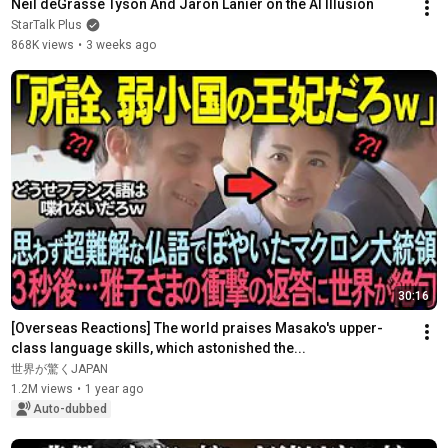
Neil deGrasse Tyson And Jaron Lanier on the AI Illusion
StarTalk Plus
868K views
•
3 weeks ago
30:16
[Overseas Reactions] The world praises Masako's upper-
class language skills, which astonished the...
世界が驚くJAPAN
1.2M views
•
1 year ago
Auto-dubbed