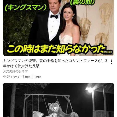
28:27
キングスマンの復讐。妻の不倫を知ったコリン・ファースが、2
年かけて仕掛けた反撃
月光夫婦のシネマ
440K views
•
1 month ago