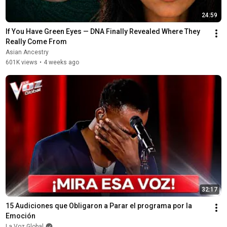
24:59
If You Have Green Eyes — DNA Finally Revealed Where They 
Really Come From
Asian Ancestry
601K views
•
4 weeks ago
32:17
15 Audiciones que Obligaron a Parar el programa por la 
Emoción
La Voz Global