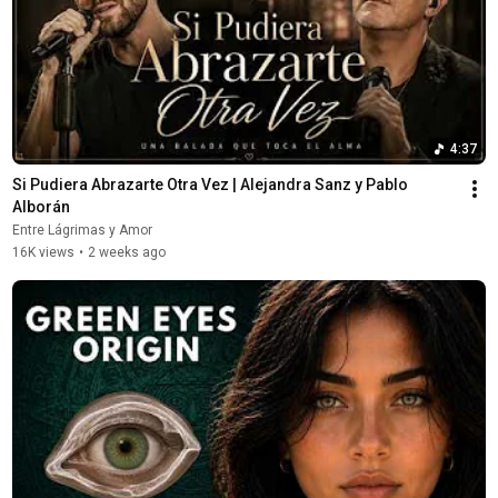
4:37
Si Pudiera Abrazarte Otra Vez | Alejandra Sanz y Pablo 
Alborán
Entre Lágrimas y Amor
16K views
•
2 weeks ago