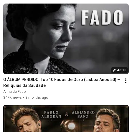
46:13
O ÁLBUM PERDIDO: Top 10 Fados de Ouro (Lisboa Anos 50) – 
Relíquias da Saudade
Alma do Fado
347K views
•
3 months ago