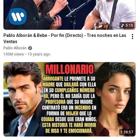
5:15
Pablo Alborán & Bebe - Por fin (Directo) - Tres noches en Las 
Ventas
Pablo Alborán
195M views
•
10 years ago
1:39:57