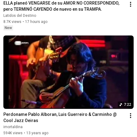
ELLA planeó VENGARSE de su AMOR NO CORRESPONDIDO, 
pero TERMINÓ CAYENDO de nuevo en su TRAMPA.
Latidos del Destino
8.7K views
•
17 hours ago
New
7:22
Perdoname Pablo Alboran, Luis Guerreiro & Carminho @ 
Cool Jazz Oeiras
imortaldina
594K views
•
13 years ago