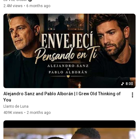
2.4M views
•
6 months ago
8:00
Alejandro Sanz and Pablo Alborán | I Grew Old Thinking of 
You
Llanto de Luna
409K views
•
2 months ago