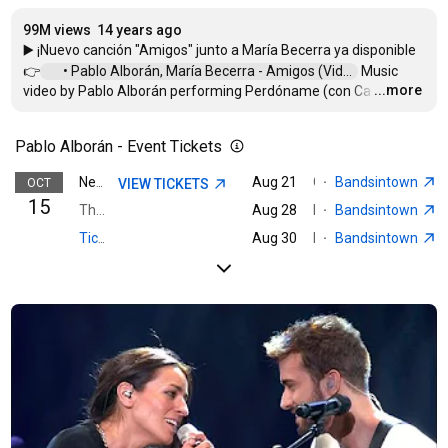
99M views
14 years ago
▶️ ¡Nuevo canción "Amigos" junto a María Becerra ya disponible 
👉
 • Pablo Alborán, María Becerra - Amigos (Vid...  
 Music 
...more
video by Pablo Alborán performing Perdóname (con Ca
…
Pablo Alborán - Event Tickets
Aug 21
Ciudad Real, Spain · Auditorio de la Granja
·
Bandsintown
OCT
VIEW TICKETS
Nearest event · Monterrey, N.L., Mexico
15
Thu 9:00 PM · Auditorio Banamex
Aug 28
Boimorto, Spain · Festival de la Luz
·
Bandsintown
Aug 30
Boimorto, Spain · Festival de la Luz
·
Bandsintown
Ticketmaster