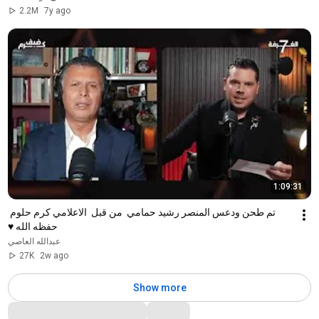
2.2M
7y ago
1:09:31
تم طحن ودعس المنصر رشيد حمامي  من قبل  الاعلامي كرم حلوم 
حفظه الله ♥
عبدالله العاصي
27K
2w ago
Show more
Comments