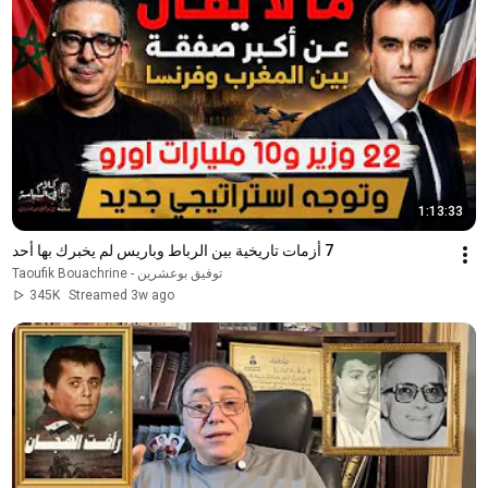
1:13:33
7 أزمات تاريخية بين الرباط وباريس لم يخبرك بها أحد
Taoufik Bouachrine - توفيق بوعشرين
345K
Streamed 3w ago