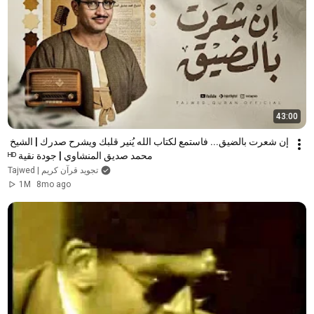
43:00
إن شعرت بالضيق... فاستمع لكتاب الله يُنير قلبك ويشرح صدرك | الشيخ 
محمد صديق المنشاوي | جودة نقية ᴴᴰ
Tajwed | تجويد قرآن كريم
1M
8mo ago