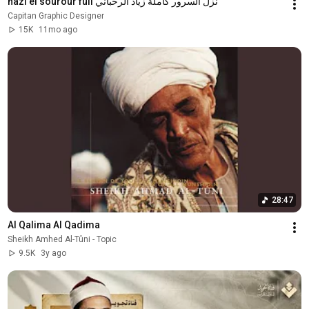
nazl el sourour full نزل السرور كاملة زياد الرحباني
Capitan Graphic Designer
15K
11mo ago
28:47
Al Qalima Al Qadima
Sheikh Amhed Al-Tûni - Topic
9.5K
3y ago