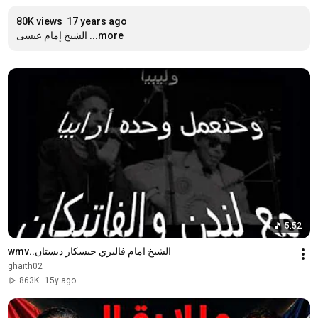
80K views
17 years ago
...more
الشيخ إمام عيسى
5:52
الشيخ امام فاليري جيسكار ديستان..wmv
ghaith02
863K
15y ago