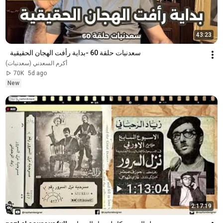
43:23
سعدنيات حلقة 60 -بداية رأفت الهجان الحقيقية   
أكرم السعدني (سعدنيات)
70K
5d ago
New
2:17:19