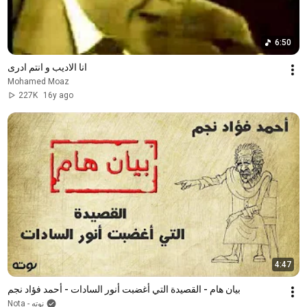
6:50
انا الاديب و انتم ادرى
Mohamed Moaz
227K
16y ago
4:47
بيان هام - القصيدة التي أغضبت أنور السادات - أحمد فؤاد نجم
Nota - نوته