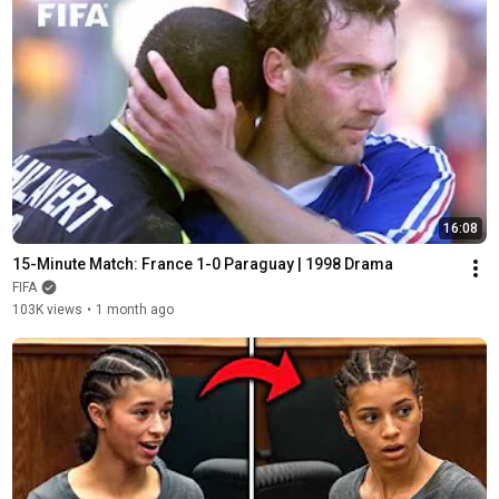
16:08
15-Minute Match: France 1-0 Paraguay | 1998 Drama
FIFA
103K views
•
1 month ago