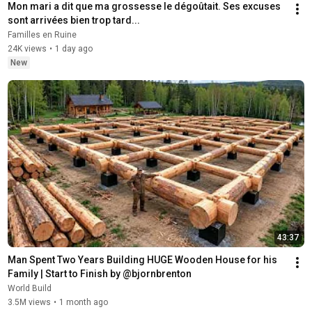
Mon mari a dit que ma grossesse le dégoûtait. Ses excuses 
sont arrivées bien trop tard...
Familles en Ruine
24K views
•
1 day ago
New
43:37
Man Spent Two Years Building HUGE Wooden House for his 
Family | Start to Finish by @bjornbrenton
World Build
3.5M views
•
1 month ago