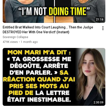
21:16
Entitled Brat Walked Into Court Laughing… Then the Judge 
DESTROYED Her With One Verdict! (Instant)
Sovereign Collapse
479K views
•
1 month ago
2:30:09