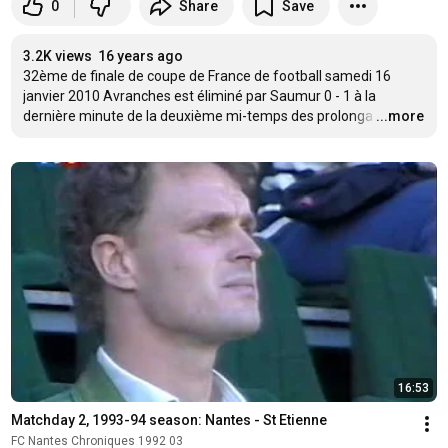
0
Share
Save
3.2K views
16 years ago
32ème de finale de coupe de France de football samedi 16 
janvier 2010 Avranches est éliminé par Saumur 0 - 1 à la 
dernière minute de la deuxième mi-temps des prolonga
…
...more
16:53
Matchday 2, 1993-94 season: Nantes - St Etienne
FC Nantes Chroniques 1992 03