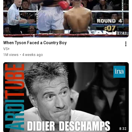
27:42
When Tyson Faced a Country Boy
VS+
1M views
•
4 weeks ago
8:32