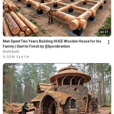
43:37
Man Spent Two Years Building HUGE Wooden House for his 
Family | Start to Finish by @bjornbrenton
World Build
3,5 M
il y a 1 m.