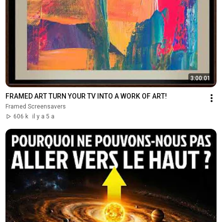
3:00:01
FRAMED ART TURN YOUR TV INTO A WORK OF ART!
Framed Screensavers
606 k
il y a 5 a