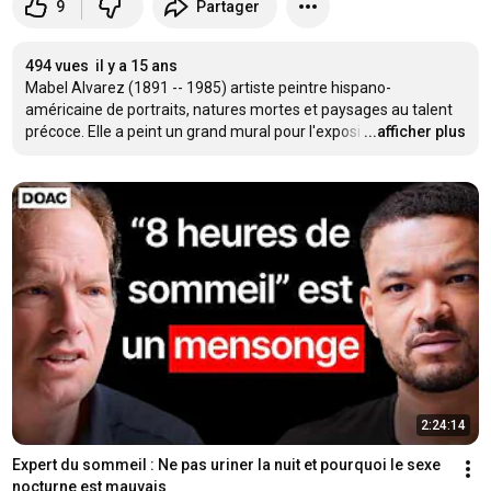
9
Partager
494 vues
il y a 15 ans
Mabel Alvarez (1891 -- 1985) artiste peintre hispano-
américaine de portraits, natures mortes et paysages au talent 
précoce. Elle a peint un grand mural pour l'exposi
…
...afficher plus
2:24:14
Expert du sommeil : Ne pas uriner la nuit et pourquoi le sexe 
nocturne est mauvais