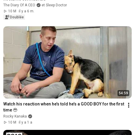
The Diary Of A CEO
et Sleep Doctor
10 M
il y a 6 m.
Doublée
54:59
Watch his reaction when he’s told he’s a GOOD BOY for the first 
time 🥹
Rocky Kanaka
10 M
il y a 1 a