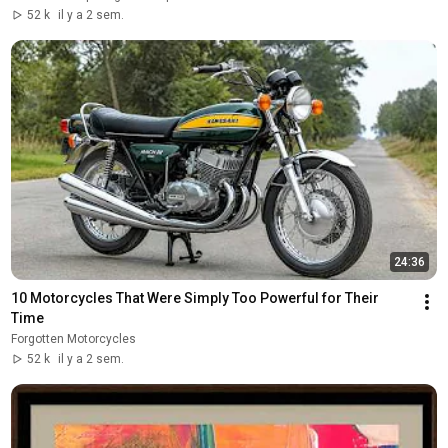
52 k
il y a 2 sem.
24:36
10 Motorcycles That Were Simply Too Powerful for Their 
Time
Forgotten Motorcycles
52 k
il y a 2 sem.