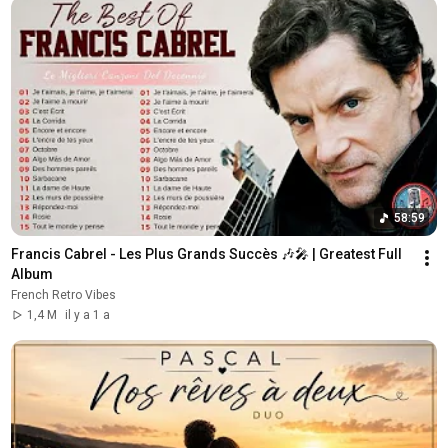
58:59
Francis Cabrel - Les Plus Grands Succès 🎶🎤 | Greatest Full 
Album
French Retro Vibes
1,4 M
il y a 1 a