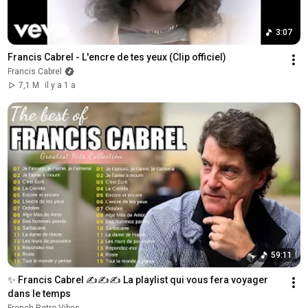
3:07
Francis Cabrel - L'encre de tes yeux (Clip officiel)
Francis Cabrel
7,1 M
il y a 1 a
59:11
✨ Francis Cabrel ✍️✍️✍️ La playlist qui vous fera voyager 
dans le temps
French Retro Vibes