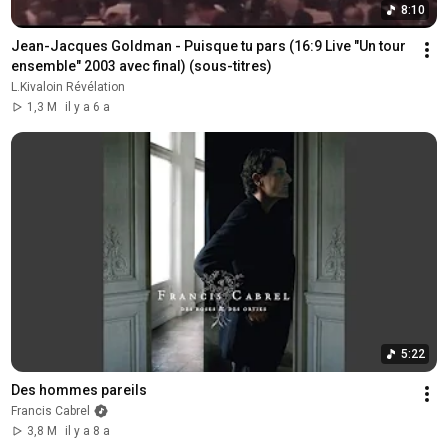
8:10
Jean-Jacques Goldman - Puisque tu pars (16:9 Live "Un tour 
ensemble" 2003 avec final) (sous-titres)
L.Kivaloin Révélation
1,3 M
il y a 6 a
5:22
Des hommes pareils
Francis Cabrel
3,8 M
il y a 8 a