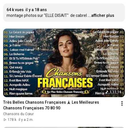
64 k vues
il y a 18 ans
montage photos sur "ELLE DISAIT"  de cabrel
...afficher plus
1:11:16
Très Belles Chansons Françaises 🗼 Les Meilleures 
Chansons Françaises 70 80 90
Chansons du Cœur
178 k
il y a 2 m.