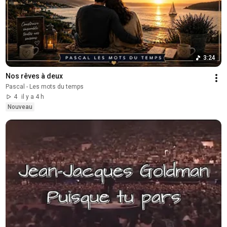
3:24
Nos rêves à deux ￼
Pascal - Les mots du temps
4
il y a 4 h
Nouveau