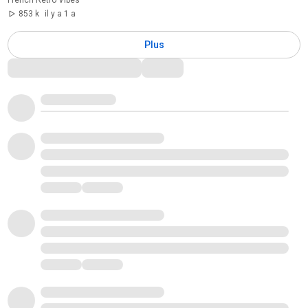
853 k
il y a 1 a
Plus
Commentaires