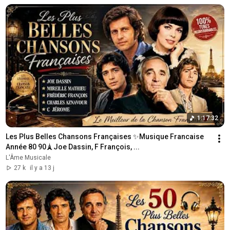
1:17:32
Les Plus Belles Chansons Françaises ✨Musique Francaise 
Année 80 90🗼Joe Dassin, F François, ...
L'Âme Musicale
27 k
il y a 13 j