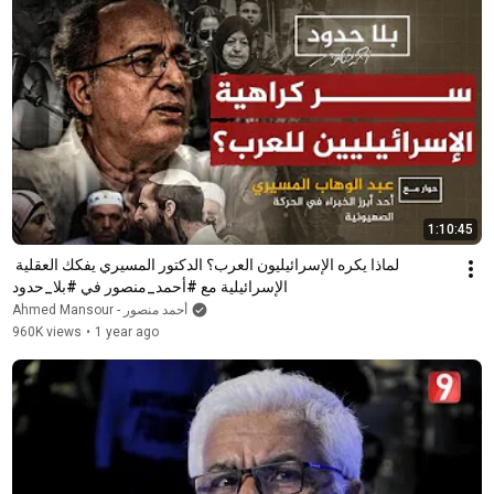
1:10:45
لماذا يكره الإسرائيليون العرب؟ الدكتور المسيري يفكك العقلية 
الإسرائيلية مع #أحمد_منصور في #بلا_حدود
Ahmed Mansour - أحمد منصور
960K views
•
1 year ago