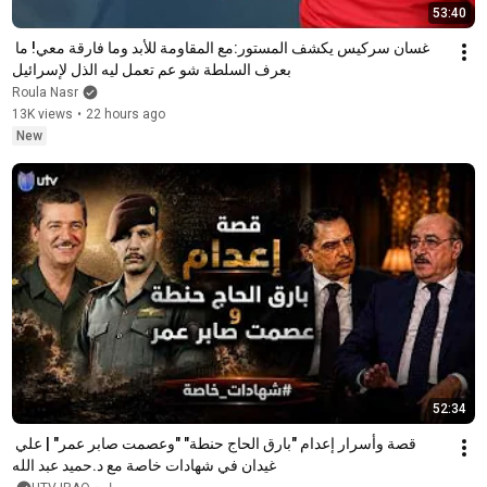
53:40
غسان سركيس يكشف المستور:مع المقاومة للأبد وما فارقة معي! ما 
بعرف السلطة شو عم تعمل ليه الذل لإسرائيل
Roula Nasr
13K views
•
22 hours ago
New
52:34
قصة وأسرار إعدام "بارق الحاج حنطة" "وعصمت صابر عمر" | علي 
غيدان في شهادات خاصة مع د.حميد عبد الله