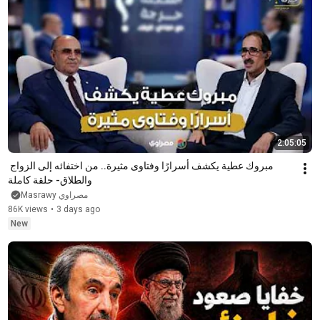
2:05:05
مبروك عطية يكشف أسرارًا وفتاوى مثيرة.. من اختفائه إلى الزواج 
والطلاق- حلقة كاملة
مصراوي Masrawy
86K views
•
3 days ago
New