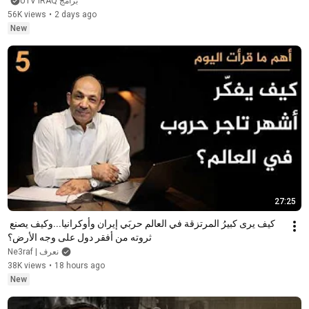
برامج UTV IRAQ
56K views
•
2 days ago
New
27:25
كيف يرى كبيرُ المرتزقة في العالم حربَي إيران وأوكرانيا...وكيف يصنع 
ثروته من أفقر دول على وجه الأرض؟
Ne3raf | نعرف
38K views
•
18 hours ago
New