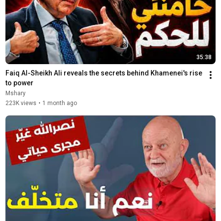
35:38
Faiq Al-Sheikh Ali reveals the secrets behind Khamenei's rise 
to power
Mshary
223K views
•
1 month ago